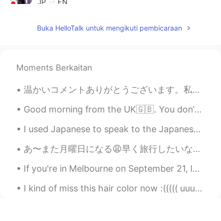
JP
EN
💞💞💞💞💞
Buka HelloTalk untuk mengikuti pembicaraan
Shin
2020.09.08 16:01
JP
EN
素敵すぎるー！ めちゃくちゃ暑いみたいで
Moments Berkaitan
すねー！ 日本でもニュースになってますよ
ー！🏖🏖🏖
温かいコメントありがとうございます。私は書道を勉強したことがありません。日本に来た時、ひらがなさえ読めなかったです。(もちろん書くこともできなかったです。)文法も書きも独学しています。ちなみに、...
Good morning from the UK🇬🇧. You don’t always need a logical reason to do anything in your life.Do...
I used Japanese to speak to the Japanese “mafia” or maybe just a motorcycle gang member. Learning...
あ〜また月曜日になる😩早く旅行したいな〜😭早く日本に行きたいー😆✈ 旅行と言えば、いつも自分のスリッパを持って行く。別に潔癖症じゃないけどビジネスホテルのスリッパは1回を使って捨てるスリッパじゃ...
If you're in Melbourne on September 21, look up at the sky! We're getting a working Batman signal...
I kind of miss this hair color now :((((( uuuurgh Can someone PLEASE PLAY WITH ME ON ANIMAL CROS...