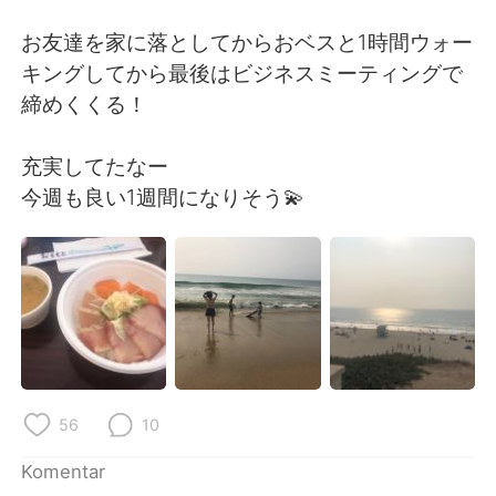
Deutsch
日本語
お友達を家に落としてからおベスと1時間ウォー
한국어
Русский
キングしてから最後はビジネスミーティングで
締めくくる！
ไทย
Italiano
充実してたなー
Türkçe
Tiếng Việt
今週も良い1週間になりそう💫
Português
56
10
Komentar