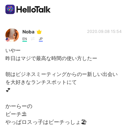
Aplikasi Pertukaran Bahasa
Noba
2020.09.08 15:54
EN
JP
AI Grammar Checker
いやー
昨日はマジで最高な時間の使い方したー
Indonesia
朝はビジネスミーティングからのー新しい出会い
を大好きなランチスポットにて
English
简体中文
💕
繁體中文
Español
かーらーの
ビーチ⛱
العربية
Français
やっぱロスっ子はビーチっしょ🏖