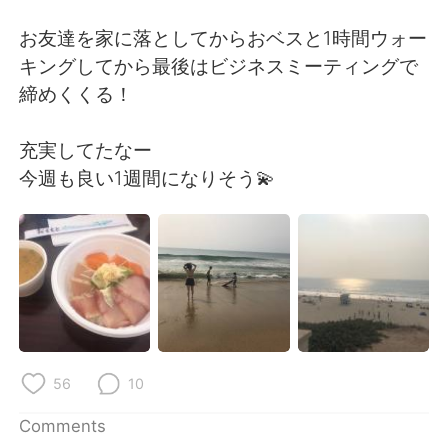
日本語
한국어
お友達を家に落としてからおベスと1時間ウォー
Русский
ไทย
キングしてから最後はビジネスミーティングで
締めくくる！
Indonesia
Italiano
充実してたなー
Türkçe
Tiếng Việt
今週も良い1週間になりそう💫
Português
56
10
Comments