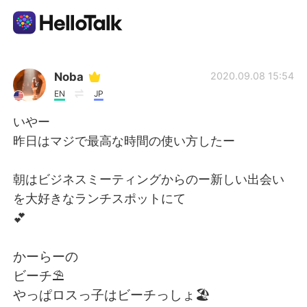
Language Exchange App
Noba
2020.09.08 15:54
EN
JP
AI Grammar Checker
いやー
昨日はマジで最高な時間の使い方したー
English
朝はビジネスミーティングからのー新しい出会い
を大好きなランチスポットにて
简体中文
繁體中文
💕
Español
العربية
かーらーの
ビーチ⛱
Français
Deutsch
やっぱロスっ子はビーチっしょ🏖