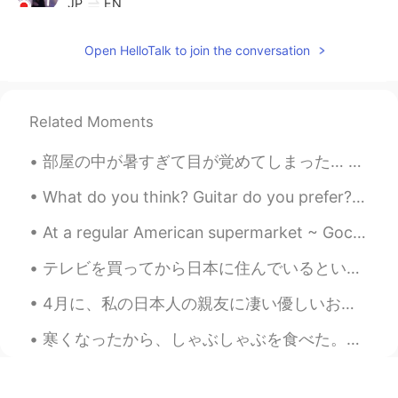
JP
EN
💞💞💞💞💞
Open HelloTalk to join the conversation
Shin
2020.09.08 16:01
JP
EN
素敵すぎるー！ めちゃくちゃ暑いみたいで
Related Moments
すねー！ 日本でもニュースになってますよ
ー！🏖🏖🏖
部屋の中が暑すぎて目が覚めてしまった… 昨日、ハロートークで出会った韓国人と日本人の友達とリンダウとフリードリヒスハーフェンという町に行きました。ボートも借りました。電車に乗った時に日本人の友達...
What do you think? Guitar do you prefer? Cover song= Need you now by Veridiano Artist - Lady Ante...
At a regular American supermarket ~ Gochujang, Pocky, Bulgogi sauce, seaweed snack and Hello Pand...
テレビを買ってから日本に住んでいるという現実がもっと固めてきた。 引っ越してきてからもう2年経ったけど、最近までテレビ持ってなかった。なぜなら、いつもyoutubeやNetflixだけを観るか...
4月に、私の日本人の親友に凄い優しいお誕生日のプレゼントを受け取ってもらった❤️何か見たことあるの？ほとんどの全部を初めて見た！これから駄菓子ばっかり食べちゃってる😂うまい棒は最高〜！めんたい味...
寒くなったから、しゃぶしゃぶを食べた。でも中華風しゃぶしゃぶだった。胡麻たれじゃなくてチリーオイルだった。😊皆はお鍋をたべてるの？ この野菜は何と言う？カナダ見てびっくりした‼️ お腹がパン...