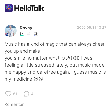
Aplikasi Pertukaran Bahasa
Davey
2020.05.31 13:27
EN
CN
AI Grammar Checker
Music has a kind of magic that can always cheer
you up and make
Indonesia
you smile no matter what ☺️🎶👏🏻 I was
feeling a little stressed lately, but music made
me happy and carefree again. I guess music is
English
简体中文
my medicine 😆😁
繁體中文
Español
61
4
العربية
Français
Komentar