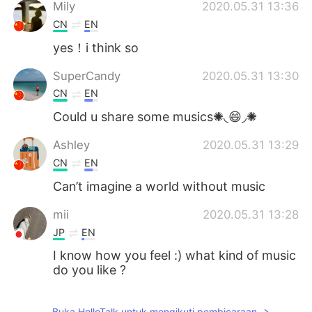
Deutsch
日本語
Mily
2020.05.31 13:36
CN
EN
한국어
Русский
yes！i think so
ไทย
Italiano
SuperCandy
2020.05.31 13:30
CN
EN
Türkçe
Tiếng Việt
Could u share some musics✺◟😄◞✺
Português
Ashley
2020.05.31 13:29
CN
EN
Can’t imagine a world without music
mii
2020.05.31 13:28
JP
EN
I know how you feel :) what kind of music
do you like ?
Buka HelloTalk untuk mengikuti pembicaraan