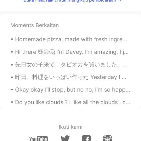
Moments Berkaitan
Homemade pizza, made with fresh ingredients. 👌 And yes I love pineapple on my 🍕! 自制披萨，用新鲜食材制成。 是...
Hi there 👋🏻🤔 I’m Davey. I’m amazing. I just wanted to say that ☺️ hope you all had a nice day ~ 🤣
先日女の子来て、タピオカを買いました。味あまり好きじゃなかったので、新しい飲み物を買ってほしいでした。女の子に「大丈夫、無料です！」と言いました。 今日はその女の子が来て、これをくれました！感動...
昨日、料理をいっぱい作った Yesterday I made a lot of food バーベキューをしたり、ブリオッシュを作ったり、バナナパンもも作った I did some barbec...
Okay okay I’ll stop, but no no, I’m so happy, okay hehe.. I’m heading home from work, have a wond...
Do you like clouds ? I like all the clouds . colorful, messy, fluffy, unhappy .... that's why I l...
Ikuti kami