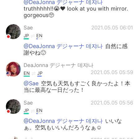
@DeaJonna デジャーナ 데쟈나
truthhhhh!!😭❤️ look at you with mirror.
gorgeous🥺
Sae
2021.05.05 06:01
JP
EN
@DeaJonna デジャーナ 데쟈나
自然に感
謝やね🙂
DeaJonna デジャーナ 데쟈나
2021.05.05 05:59
EN
JP
@Sae
空気も天気もすごく良かったよ！本
当に最高な一日だった！
Sae
2021.05.05 05:56
JP
EN
@DeaJonna デジャーナ 데쟈나
いいな
ぁ。空気もいいんだろうなぁ☺