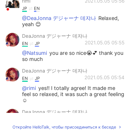
rimi
2021.05.05 05:56
JP
EN
@DeaJonna デジャーナ 데쟈나
Relaxed,
yeah 😊
DeaJonna デジャーナ 데쟈나
2021.05.05 05:55
EN
JP
@Natsumi
you are so nice😭💕 thank you
so much
DeaJonna デジャーナ 데쟈나
2021.05.05 05:54
EN
JP
@rimi
yes!! I totally agree! It made me
feel so relaxed, it was such a great feeling
☺️
DeaJonna デジャーナ 데쟈나
2021.05.05 05:53
EN
JP
Откройте HelloTalk, чтобы присоединиться к беседе
@mahiro
I know right!!😄 I’m so happy I