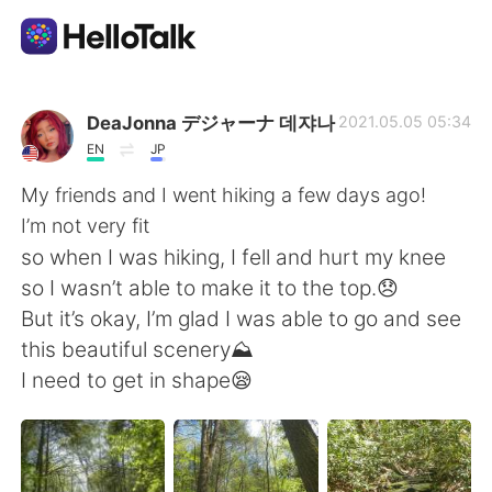
Приложение для Языкового Обмена
DeaJonna デジャーナ 데쟈나
2021.05.05 05:34
EN
JP
AI Grammar Checker
My friends and I went hiking a few days ago!
I’m not very fit
Русский
so when I was hiking, I fell and hurt my knee
so I wasn’t able to make it to the top.😞
But it’s okay, I’m glad I was able to go and see
English
简体中文
this beautiful scenery⛰
I need to get in shape😪
繁體中文
Español
العربية
Français