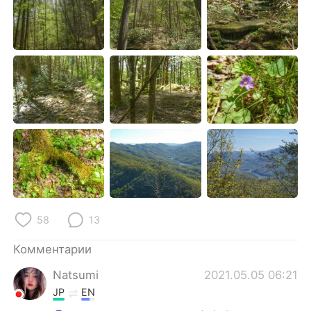
Deutsch
日本語
한국어
ไทย
Indonesia
Italiano
Türkçe
Tiếng Việt
Português
58
13
Комментарии
Natsumi
2021.05.05 06:21
JP
EN