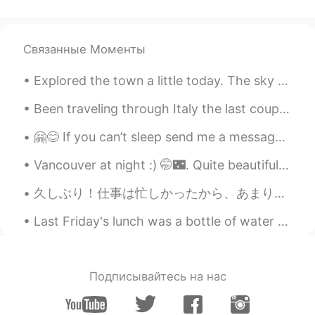
could go there!💕
DeaJonna デジャーナ 데쟈나
Связанные Моменты
2021.05.05 05:53
EN
JP
Explored the town a little today. The sky was so clear! Also, why is there a giant gorilla? XD 町...
@Sae
it’s a hiking trail in Cumberland Gap
National Historic Park!
Been traveling through Italy the last couple weeks. Tomorrow to Venice then heading back home to...
rimi
2021.05.05 05:46
🤗😊 If you can’t sleep send me a message 😳🤗 please enjoy your weekend 🎉💆🏻‍♀️🧘🏻‍♀️ 🌺🌼🍃🌺🌸🍃🌺🌼🍃🌺🌸🍃🌼🌺
JP
EN
Vancouver at night :) 🤭🌃. Quite beautiful isn't it? I love taking photos when I go out bike ridin...
Beautiful sceneries are breathtaking,
aren’t they😊
久しぶり！仕事は忙しかったから、あまりヘロトークを使いませんでした。とにかく、JLPTのN5の日本語の試験に合格しました！しかし、もっと良くしたかったです。やはり、聴解力は難しかったです。今年も...
Natsumi
2021.05.05 05:43
Last Friday's lunch was a bottle of water with 2 packs of tuna and 1/2 a package of triscuits. No...
JP
EN
You are pretty as mountain tho !
Подписывайтесь на нас
mahiro
2021.05.05 05:38
JP
EN