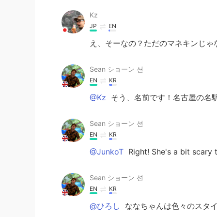
Kz
JP
EN
え、そーなの？ただのマネキンじゃ
Sean ショーン 션
EN
KR
@Kz
そう、名前です！名古屋の名
Sean ショーン 션
EN
KR
@JunkoT
Right! She's a bit scary
Sean ショーン 션
EN
KR
@ひろし
ななちゃんは色々のスタイ