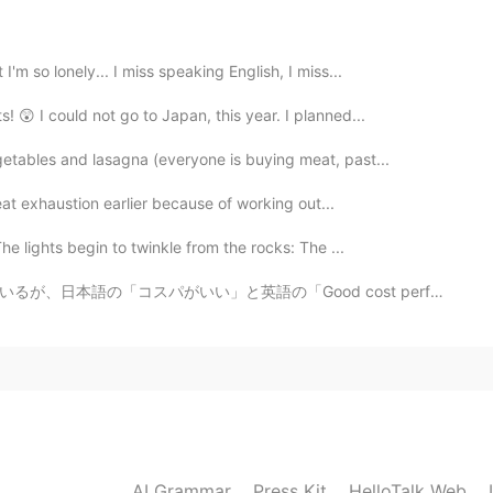
I'm so lonely... I miss speaking English, I miss...
! 😲 I could not go to Japan, this year. I planned...
getables and lasagna (everyone is buying meat, past...
 heat exhaustion earlier because of working out...
he lights begin to twinkle from the rocks: The ...
ood cost performance」の意味は違います。日本語にとって、もし店で素晴らしいけど、安い物...
AI Grammar
Press Kit
HelloTalk Web