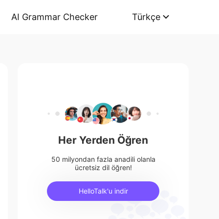
AI Grammar Checker
Türkçe
Her Yerden Öğren
50 milyondan fazla anadili olanla
ücretsiz dil öğren!
HelloTalk'u indir