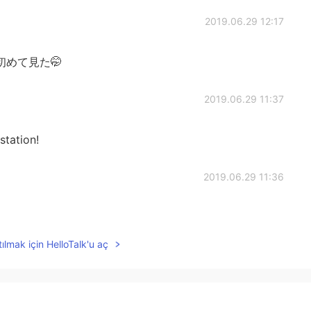
2019.06.29 12:17
めて見た🤭
2019.06.29 11:37
station!
2019.06.29 11:36
ılmak için HelloTalk'u aç