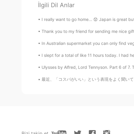
İlgili Dil Anlar
I really want to go home... 😟 Japan is great but 
Thank you to my friend for sending me nice gifts
In Australian supermarket you can only find ve
I slept for a total of like 11 hours today. I had
Ulysses by Alfred, Lord Tennyson. Part 6 of 7. T
最近、「コスパがいい」という表現をよく聞いているが、日本語の「コスパがいい」と英語の「G
Bizi takip et