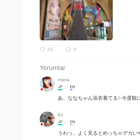
64
9
Yorumlar
mana
JP
EN
あ、ななちゃん浴衣着てる✨今度観
Kz
JP
EN
うわっ、よく見るとめっちゃデカいやん🤣