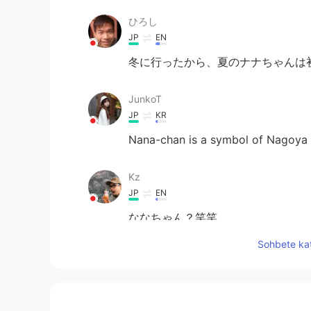
ひろし
JP
EN
冬に行ったから、夏のナナちゃんは初
JunkoT
JP
KR
Nana-chan is a symbol of Nagoya 
Kz
JP
EN
ななちゃん？笑笑
Sohbete kat