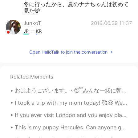
冬に行ったから、夏のナナちゃんは初めて
見た🤭
JunkoT
2019.06.29 11:37
JP
KR
Nana-chan is a symbol of Nagoya station!
Open HelloTalk to join the conversation
Kz
2019.06.29 11:36
JP
EN
ななちゃん？笑笑
Related Moments
おはようございます。~😴みんな一緒に朝食を食べていて、この友達が猫と一緒に帰って家を出ました。猫は私と仲良くやっていると思います。😓😓 ルームメイトが帰ってくるまでこの猫と一緒にいます。🙄~ P...
I took a trip with my mom today! 🥰😍 We had a lot of fun. We visited a small town in Northern Kent...
If you ever visit London and you enjoy plants and nature, I recommend you should visit Royal Bota...
This is my puppy Hercules. Can anyone guess what kind of dog he is? I got him from Moscow/Russia....