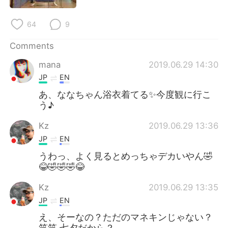
日本語
한국어
64
9
Русский
ไทย
Comments
Indonesia
Italiano
mana
2019.06.29 14:30
JP
EN
Türkçe
Tiếng Việt
あ、ななちゃん浴衣着てる✨今度観に行こ
う♪
Português
Kz
2019.06.29 13:36
JP
EN
うわっ、よく見るとめっちゃデカいやん🤣
😂🤣🤣🤣😂
Kz
2019.06.29 13:35
JP
EN
え、そーなの？ただのマネキンじゃない？
笑笑 七夕だから？