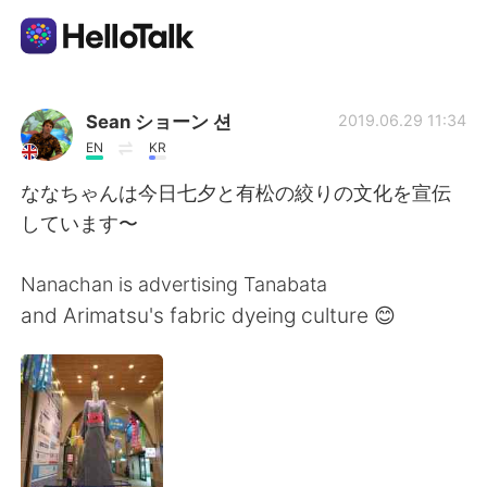
Language Exchange App
Sean ショーン 션
2019.06.29 11:34
EN
KR
AI Grammar Checker
ななちゃんは今日七夕と有松の絞りの文化を宣伝
しています〜
English
Nanachan is advertising Tanabata
and Arimatsu's fabric dyeing culture 😊
简体中文
繁體中文
Español
العربية
Français
Deutsch