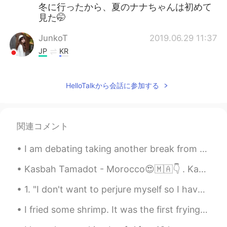
冬に行ったから、夏のナナちゃんは初めて
見た🤭
JunkoT
2019.06.29 11:37
JP
KR
Nana-chan is a symbol of Nagoya station!
HelloTalkから会話に参加する
Kz
2019.06.29 11:36
JP
EN
ななちゃん？笑笑
関連コメント
I am debating taking another break from Hellotalk, recently many people recently have been quite ...
Kasbah Tamadot - Morocco😍🇲🇦👇 . Kasbah Tamadot is Sir Richard Branson's magical retreat in Morocco...
1. "I don't want to perjure myself so I have a legal obligation to say no!" "PERJURE" means will...
I fried some shrimp. It was the first frying experiment. They turned out pretty well. They had...