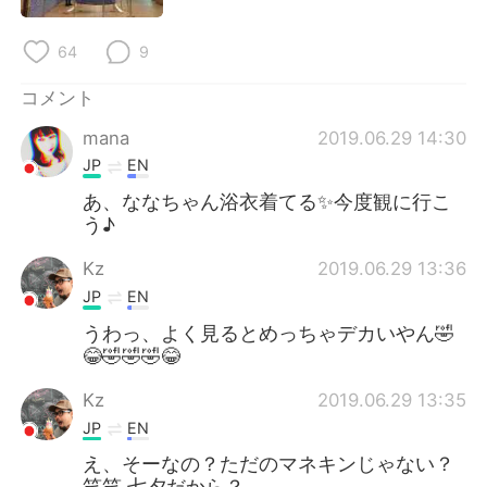
Deutsch
한국어
64
9
Русский
ไทย
コメント
Indonesia
Italiano
mana
2019.06.29 14:30
JP
EN
Türkçe
Tiếng Việt
あ、ななちゃん浴衣着てる✨今度観に行こ
う♪
Português
Kz
2019.06.29 13:36
JP
EN
うわっ、よく見るとめっちゃデカいやん🤣
😂🤣🤣🤣😂
Kz
2019.06.29 13:35
JP
EN
え、そーなの？ただのマネキンじゃない？
笑笑 七夕だから？