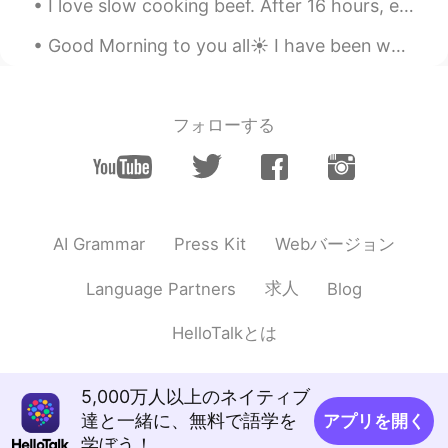
I love slow cooking beef. After 16 hours, everything was just so tender 😍 I'm going to buy a slo...
Good Morning to you all☀️ I have been working for months, attempting to find the strength toward...
フォローする
Webバージョン
AI Grammar
Press Kit
求人
Language Partners
Blog
HelloTalkとは
5,000万人以上のネイティブ
達と一緒に、無料で語学を
アプリを開く
学ぼう！