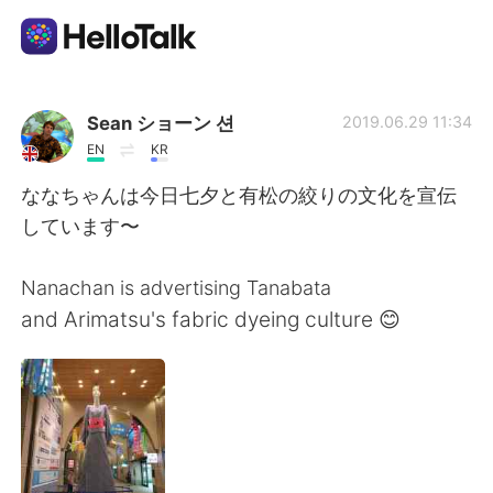
語学交換アプリ
Sean ショーン 션
2019.06.29 11:34
EN
KR
AI Grammar Checker
ななちゃんは今日七夕と有松の絞りの文化を宣伝
しています〜
日本語
Nanachan is advertising Tanabata
and Arimatsu's fabric dyeing culture 😊
English
简体中文
繁體中文
Español
العربية
Français