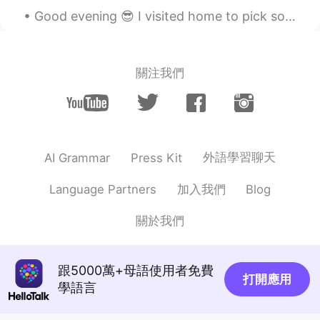
very big on a trellis and look magnificent.
Good evening 😎 I visited home to pick some things up. I know it’s getting closed to Christmas on...
🌺 But it would often freeze in the winter
(it sometimes freezes in December at
night), and removing the dead branches
in the Spring was awful because of the
關注我們
vine and thorns. 🥀When I was finished
cleaning it my skin was all scraped as if I
had been fighting cats 🙁
mario
2021.06.20 04:10
JP
PT
外語學習聊天
AI Grammar
Press Kit
The Arizona って感じですね！
加入我們
Language Partners
Blog
haruna
2021.06.20 04:06
關於我們
JP
EN
@Joël ジョエル
You can see Bougainvillia
in Okinawa Japan. or Chichijima There is
跟5000萬+母語使用者免費
打開應用
in Ogasawara shotou.
學語言
https://www.ogasawaramura.com/ In
May,A flower shop sell some