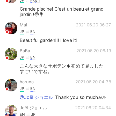
JP
FR
EN
Grande piscine! C'est un beau et grand
jardin !😳💐
Mai
2021.06.20 06:27
JP
EN
Beautiful garden!!! I love it!
BaBa
2021.06.20 06:19
JP
EN
こんな大きなサボテン🌵初めて見ました。
すごいですね。
haruna
2021.06.20 04:38
JP
EN
@Joël ジョエル
Thank you so much🙏✨
Joël ジョエル
2021.06.20 04:34
EN
JP