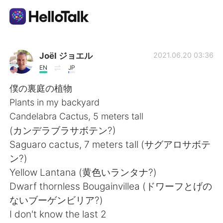
語言交換應用
Joël ジョエル
2021.06.20 03:36
EN
JP
AI Grammar Checker
僕の裏庭の植物
Plants in my backyard
繁體中文
Candelabra Cactus, 5 meters tall
(カンデラブラサボテン?)
Saguaro cactus, 7 meters tall (サグアロサボテ
English
简体中文
ン?)
Yellow Lantana (黄色いランタナ?)
Español
العربية
Dwarf thornless Bougainvillea (ドワーフとげの
ないブーゲンビリア?)
Français
Deutsch
I don't know the last 2