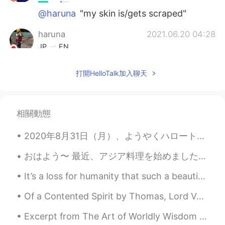
@haruna
"my skin is/gets scraped"
haruna
2021.06.20 04:28
JP
EN
@Joël ジョエル
Oh, I see 😂 Bougainvillia
打開HelloTalk加入聊天
has many thorns. At my flower shop, my
skin is usually scaraped (笑) Is my English
collect? I'm a beginner😅
相關動態
Joël ジョエル
2021.06.20 04:13
EN
JP
2020年8月31日（月）、ようやくハロートークの日本人スピーカーに会いました。 😱 ロンドンで日本語を話してくれる人に会うとは思いもしませんでした。 彼は素晴らしかった、私は彼に会えて本...
@mario
Yes desert plants. They need
very little water
おはよう〜 最近、アジア料理を始めました。(アジア料理を始めって。） どう〜？ 昨日の写真: (please correct my Japanese. I want to learn be...
It’s a loss for humanity that such a beautiful place was destroyed. I hope Notre Dame can be reb...
Joël ジョエル
2021.06.20 04:11
EN
JP
Of a Contented Spirit by Thomas, Lord Vaux. Part 1 of 3. WHEN all is done and said, in the end ...
@haruna
At my previous house I had a
Excerpt from The Art of Worldly Wisdom by Baltasar Gracián. cclxvii Silken Words, sugared Manner...
normal Bougainvillea vine. It would grow