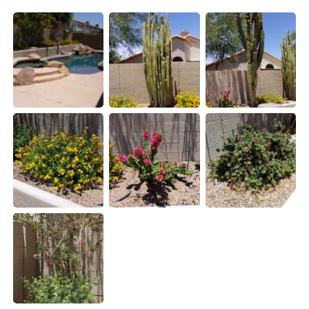
日本語
한국어
Русский
ไทย
Indonesia
Italiano
Türkçe
Tiếng Việt
Português