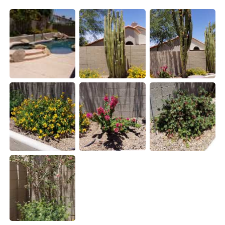
Deutsch
日本語
한국어
Русский
Indonesia
Italiano
Türkçe
Tiếng Việt
Português