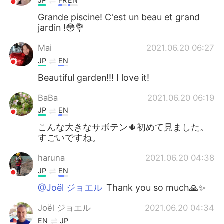
JP
FR
EN
Grande piscine! C'est un beau et grand
jardin !😳💐
Mai
2021.06.20 06:27
JP
EN
Beautiful garden!!! I love it!
BaBa
2021.06.20 06:19
JP
EN
こんな大きなサボテン🌵初めて見ました。
すごいですね。
haruna
2021.06.20 04:38
JP
EN
@Joël ジョエル
Thank you so much🙏✨
Joël ジョエル
2021.06.20 04:34
EN
JP