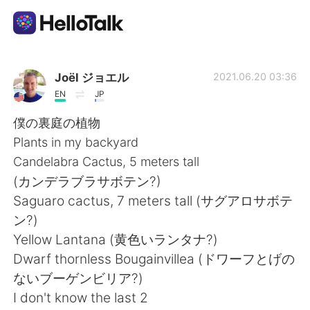
แอปแลกเปลี่ยนทางภาษา
Joël ジョエル
2021.06.20 03:36
EN
JP
AI Grammar Checker
僕の裏庭の植物
Plants in my backyard
ไทย
Candelabra Cactus, 5 meters tall
(カンデラブラサボテン?)
Saguaro cactus, 7 meters tall (サグアロサボテ
English
简体中文
ン?)
Yellow Lantana (黄色いランタナ?)
繁體中文
Español
Dwarf thornless Bougainvillea (ドワーフとげの
ないブーゲンビリア?)
العربية
Français
I don't know the last 2