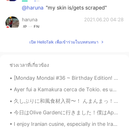
@haruna
"my skin is/gets scraped"
haruna
2021.06.20 04:28
JP
EN
@Joël ジョエル
Oh, I see 😂 Bougainvillia
เปิด HelloTalk เพื่อเข้าร่วมในบทสนทนา
has many thorns. At my flower shop, my
skin is usually scaraped (笑) Is my English
collect? I'm a beginner😅
ช่วงเวลาที่เกี่ยวข้อง
Joël ジョエル
2021.06.20 04:13
EN
JP
[Monday Mondai #36 ~ Birthday Edition! 🎊] [マンデー問題 #36 ~ バースデー版！🎊] 皆さん、次の会話を読んで適切な答えを選んでください 🤔 後で...
@mario
Yes desert plants. They need
very little water
Ayer fui a Kamakura cerca de Tokio. es un lugar muy hermoso y tranquilo. Tiene muchos templos y...
久しぶりに和風食材入荷〜！ んまんまっ！ マジで食べ過ぎてしまった！🤰🏻 Finally, I got some new Japanese ingredients! Yummy yummy ...
Joël ジョエル
2021.06.20 04:11
EN
JP
今日はOlive Gardenに行きました！僕はApple CrostadaとSpaghettiとSaladを食べました！美味しい！ Aujourd'hui, je suis allé à O...
@haruna
At my previous house I had a
I enjoy Iranian cusine, especially in the Iranian restaurants in the UK, they really generous wit...
normal Bougainvillea vine. It would grow