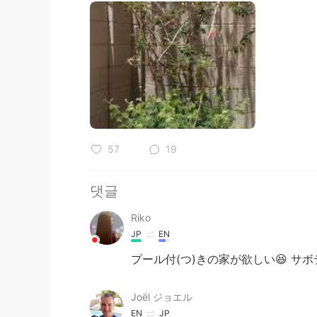
57
19
댓글
Riko
JP
EN
プール付(つ)きの家が欲しい😆 サ
Joël ジョエル
EN
JP