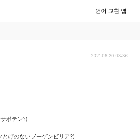
언어 교환 앱
2021.06.20 03:36
グアロサボテン?)
a (ドワーフとげのないブーゲンビリア?)