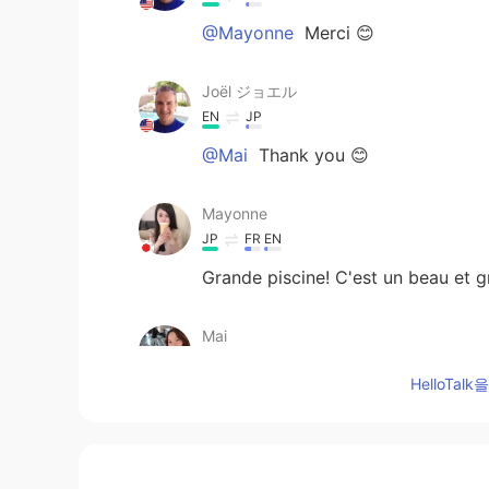
@Mayonne
Merci 😊
Joël ジョエル
EN
JP
@Mai
Thank you 😊
Mayonne
JP
FR
EN
Grande piscine! C'est un beau et g
Mai
JP
EN
HelloTa
Beautiful garden!!! I love it!
BaBa
JP
EN