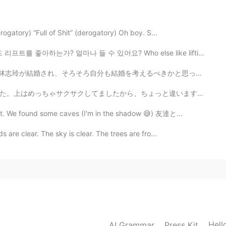
した。すごいですね。
rogatory) “Full of Shit” (derogatory) Oh boy. S...
2021.06.20 04:38
 얼마나 들 수 있어요? Who else like lifting? How much you can li...
ch🙏✨
婚を考えるべきかと思ったが、まずは相手ですね。 はい、頑張ります。😅 First it was Yama...
ょっと違います。 これは香港の名物料理の一つです。名前は日本の焼肉の漢字とめっちゃ似てるのに、広東語では燒...
2021.06.20 04:34
ict. We found some caves (I'm in the shadow 😅) 友達と...
"
s are clear. The sky is clear. The trees are fro...
2021.06.20 04:28
invillia has many thorns. At my flower shop, my skin
ish collect? I'm a beginner😅
2021.06.20 04:13
Hell
AI Grammar
Press Kit