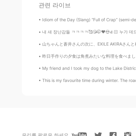
관련 라이브
こんな大きなサボテン🌵初めて見ま
Idiom of the Day (Slang) “Full of Crap” (semi-de
haruna
내 새 장난감들 ㅋㅋㅋㅋ🥰😘🤭❤️😍👍🏻 누가 데드 리프트를 좋아하는가?
JP
EN
@Joël ジョエル
Thank you so mu
山ちゃんと蒼井さんの次に、EXILE AKIRAさんと林志玲が結婚され、そろそろ自分も結
昨日手作りの夕食は角煮みたいな料理を食べました。上はめっちゃサクサクしてましたから、ち
Joël ジョエル
EN
JP
My friend and I took my dog to the Lake Distr
@haruna
"my skin is/gets scraped
This is my favourite time during winter. The road
haruna
JP
EN
@Joël ジョエル
Oh, I see 😂 Bouga
is usually scaraped (笑) Is my Engl
Joël ジョエル
우리를 팔로우 하세요