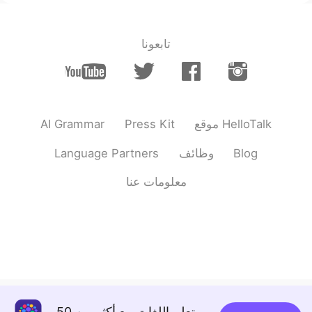
the first friend
@Michael love Sophie
today is Japanese haha. It's Washington
DC
تابعونا
2021.04.11 04:15
Lulu
EN
CN
You had a great day,happy for you🍵
AI Grammar
Press Kit
موقع HelloTalk
2021.04.11 04:12
innk
Language Partners
وظائف
Blog
EN
CN
今天，我
遇到
了一个HelloTalk朋友，打
معلومات عنا
网球
和
午餐。
今天，我
去见
了一个HelloTalk朋友，
和
她
打
了
网球
吃了
午餐。
然
后，我
和
我的其他朋友
见面
，吃了中
国鸭和甜点。
之
后，我
去见了
我的其他朋友，
一起
吃
تعلم اللغات مع أكثر من 50