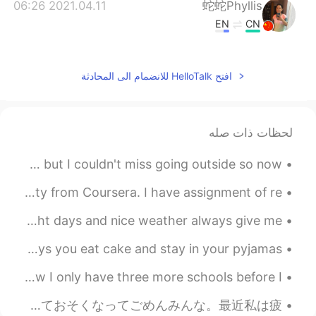
2021.04.11 06:26
蛇蛇Phyllis
EN
CN
我想你说的应该是 北京烤鸭
2021.04.11 06:10
Emily
افتح HelloTalk للانضمام الى المحادثة
EN
CN
You are not a third wheel now,finally.
لحظات ذات صله
2021.04.11 04:30
Vinh Diesel
Snow on the Mountains today, it's actually cold today 🥶 but I couldn't miss going outside so now ...
CN
KR
JP
VI
EN
haha thank you!
@Lulu
I am doing "First Korean Step" Course by Yonsei University from Coursera. I have assignment of re...
2021.04.11 04:30
Vinh Diesel
I wanted to enjoy the blue sky and sunshine! 🌞🌳💐💙😌 Bright days and nice weather always give me ...
CN
KR
JP
VI
EN
Some days you eat salads and go to the gym , and some days you eat cake and stay in your pyjamas ...
haha...i chose
@Japple
Here are some pictures from my graduation last week, now I only have three more schools before I ...
2021.04.11 04:30
Vinh Diesel
たくさんのアメリカ人は「wyd」が言うけど私はダサいと思います。「what’re you doing」と「whatcha doing」はいいです😌。 そしておそくなってごめんみんな。最近私は疲...
CN
KR
JP
VI
EN