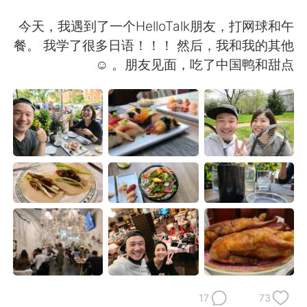
日本語
한국어
今天，我遇到了一个HelloTalk朋友，打网球和午
Русский
ไทย
餐。 我学了很多日语！！！ 然后，我和我的其他
朋友见面，吃了中国鸭和甜点。 ☺
Indonesia
Italiano
Türkçe
Tiếng Việt
Português
17
73