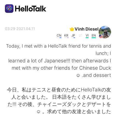
تطبيق تبادل اللغة
Vinh Diesel
2021.04.11 03:29
CN
KR
JP
VI
EN
AI Grammar Checker
Today, I met with a HelloTalk friend for tennis and
lunch; I
العربية
learned a lot of Japanese!!! then afterwards I
met with my other friends for Chinese Duck
and dessert. ☺
English
简体中文
今日、私はテニスと昼食のためにHelloTalkの友
繁體中文
Español
人と会いました。 日本語をたくさん学びまし
た!!! その後、チャイニーズダックとデザートを
Français
Deutsch
求めて他の友達と会いました。 ☺