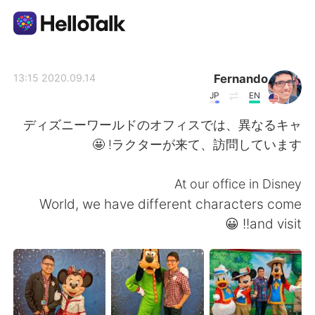
تطبيق تبادل اللغة
Fernando
2020.09.14 13:15
JP
EN
AI Grammar Checker
ディズニーワールドのオフィスでは、異なるキャ
ラクターが来て、訪問しています! 🤩
العربية
At our office in Disney
World, we have different characters come
English
简体中文
and visit!! 😀
繁體中文
Español
Français
Deutsch