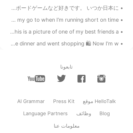
日本人のお友達が欲しい。気軽にメッセージを送って下さい。 僕は28歳。歌手とモデルです。ハーフイギリス人ですけど今はローマに住んでいます。武道や旅行するやボードゲームなど好きです。 いつか日本に...
This week has been a hectic one. So simple dinner’s are my go to when I’m running short on time. ...
I love cleaning and finding cute little treasures 🥰 This is a picture of one of my best friends a...
Had a day off to rest and go to the gym 🏋🏻‍♀️ After I ate dinner and went shopping 🛍 Now I’m w...
تابعونا
AI Grammar
Press Kit
موقع HelloTalk
Language Partners
وظائف
Blog
معلومات عنا