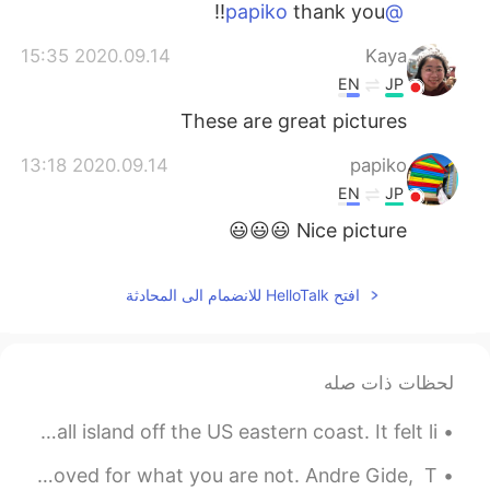
thank you!!
@papiko
2020.09.14 15:35
Kaya
EN
JP
These are great pictures
2020.09.14 13:18
papiko
EN
JP
Nice picture 😃😃😃
افتح HelloTalk للانضمام الى المحادثة
لحظات ذات صله
Last weekend I traveled to Puerto Rico. It is a small island off the US eastern coast. It felt li...
It is better to be hated for what you are than to be loved for what you are not. Andre Gide, T...