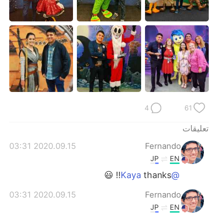
日本語
한국어
Русский
ไทย
Indonesia
Italiano
Türkçe
Tiếng Việt
Português
4
61
تعليقات
2020.09.15 03:31
Fernando
JP
EN
thanks!! 😃
@Kaya
2020.09.15 03:31
Fernando
JP
EN