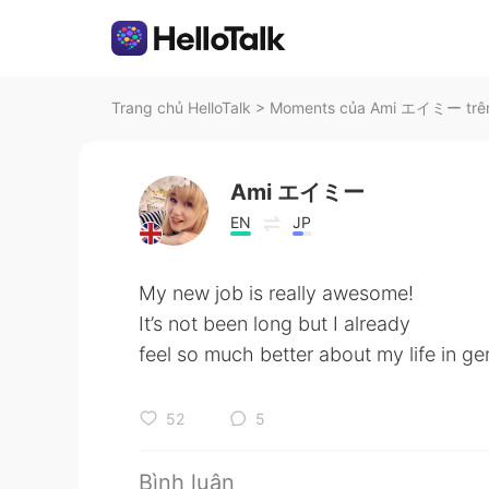
Trang chủ HelloTalk
>
Moments của Ami エイミー trên 
Ami エイミー
EN
JP
My new job is really awesome!
It’s not been long but I already
feel so much better about my life in gene
52
5
Bình luận