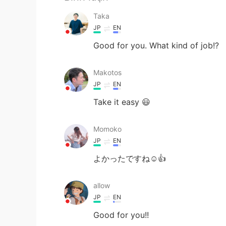
Taka
JP
EN
Good for you. What kind of job!?
Makotos
JP
EN
Take it easy 😃
Momoko
JP
EN
よかったですね☺️👍
allow
JP
EN
Good for you!!