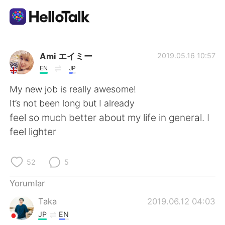
Dil Değişimi Uygulaması
Ami エイミー
2019.05.16 10:57
EN
JP
AI Grammar Checker
My new job is really awesome!
It’s not been long but I already
Türkçe
feel so much better about my life in general. I
feel lighter
English
简体中文
52
5
繁體中文
Español
Yorumlar
Taka
2019.06.12 04:03
العربية
Français
JP
EN