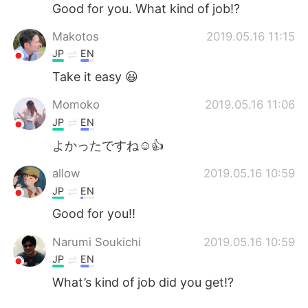
Deutsch
日本語
Good for you. What kind of job!?
Makotos
2019.05.16 11:15
한국어
Русский
JP
EN
ไทย
Indonesia
Take it easy 😃
Momoko
2019.05.16 11:06
Italiano
Tiếng Việt
JP
EN
Português
よかったですね☺️👍
allow
2019.05.16 10:59
JP
EN
Good for you!!
Narumi Soukichi
2019.05.16 10:59
JP
EN
What’s kind of job did you get!?