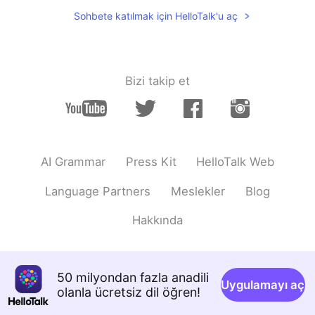
Sohbete katılmak için HelloTalk'u aç
Bizi takip et
AI Grammar
Press Kit
HelloTalk Web
Language Partners
Meslekler
Blog
Hakkında
50 milyondan fazla anadili
Uygulamayı aç
olanla ücretsiz dil öğren!