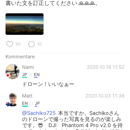
日本語
한국어
書いた文を訂正してください 🙏🙏🙏。
Русский
ไทย
Indonesia
Italiano
50
10
Türkçe
Tiếng Việt
Kommentare
Português
Nami
2020.10.18 11:52
JP
EN
ドローン！いいなぁー
Matt
2020.10.03 11:36
EN
JP
@Sachiko725
本当ですか。Sachikoさん
のドローンで撮った写真を見るのが楽しみ
です。😎 DJI Phantom 4 Pro v2.0 を持