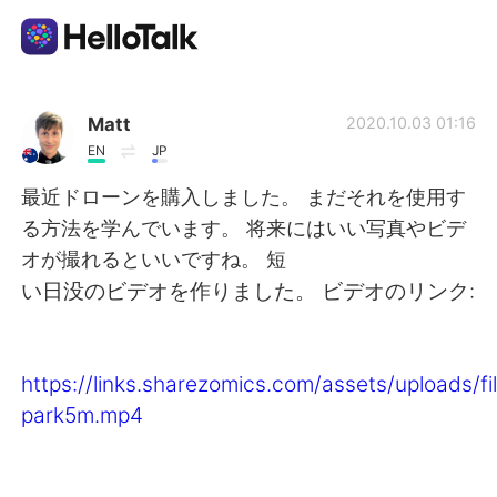
Sprachaustausch-App
Matt
2020.10.03 01:16
EN
JP
AI Grammar Checker
最近ドローンを購入しました。 まだそれを使用す
る方法を学んでいます。 将来にはいい写真やビデ
Deutsch
オが撮れるといいですね。 短
い日没のビデオを作りました。 ビデオのリンク:
English
简体中文
https://links.sharezomics.com/assets/uploads/
繁體中文
Español
park5m.mp4
العربية
Français