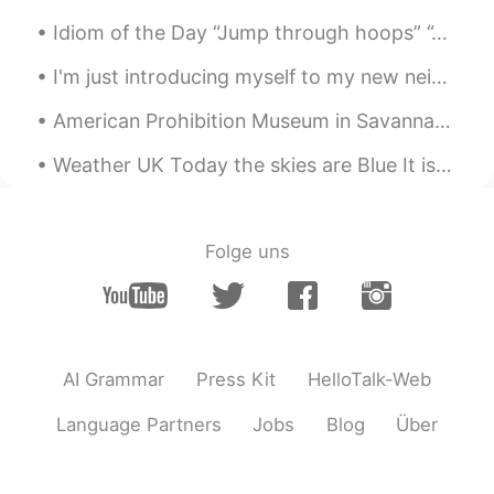
Idiom of the Day “Jump through hoops” “Jumping through hoops” is a circus term when animals lit...
I'm just introducing myself to my new neighbor this spring. A hawk has decided to live next to my...
American Prohibition Museum in Savannah, Georgia. The first and only museum in the United State...
Weather UK Today the skies are Blue It is cold But our “Lockdown Blues” seem to be dissipating a...
Folge uns
AI Grammar
Press Kit
HelloTalk-Web
Language Partners
Jobs
Blog
Über