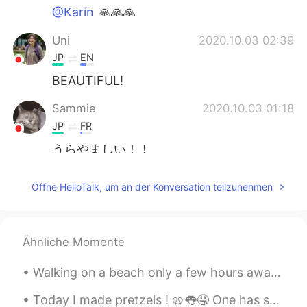
@Karin
🙏🙏🙏
Uni
2020.10.03 02:39
JP
EN
BEAUTIFUL!
Sammie
2020.10.03 01:18
JP
FR
うらやましい！！
Karin
2020.10.03 01:17
Öffne HelloTalk, um an der Konversation teilzunehmen
JP
ES
And your Japanese is good
Ähnliche Momente
Karin
2020.10.03 01:17
JP
ES
Walking on a beach only a few hours away from the city. I am the only one walking no one is aroun...
So beautiful !!
Today I made pretzels ! 🥨👅🤤 One has sugar, the other one is just salt 今日はプレッツェルを作りました！ 1つは砂糖、もう...