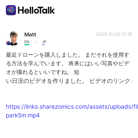
แอปแลกเปลี่ยนทางภาษา
Matt
2020.10.03 01:16
EN
JP
AI Grammar Checker
最近ドローンを購入しました。 まだそれを使用す
る方法を学んでいます。 将来にはいい写真やビデ
ไทย
オが撮れるといいですね。 短
い日没のビデオを作りました。 ビデオのリンク:
English
简体中文
https://links.sharezomics.com/assets/uploads/
繁體中文
Español
park5m.mp4
العربية
Français