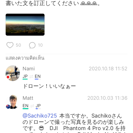
Deutsch
日本語
書いた文を訂正してください 🙏🙏🙏。
한국어
Русский
Indonesia
Italiano
50
10
Türkçe
Tiếng Việt
แสดงความคิดเห็น
Português
Nami
2020.10.18 11:52
JP
EN
ドローン！いいなぁー
Matt
2020.10.03 11:36
EN
JP
@Sachiko725
本当ですか。Sachikoさん
のドローンで撮った写真を見るのが楽しみ
です。😎 DJI Phantom 4 Pro v2.0 を持