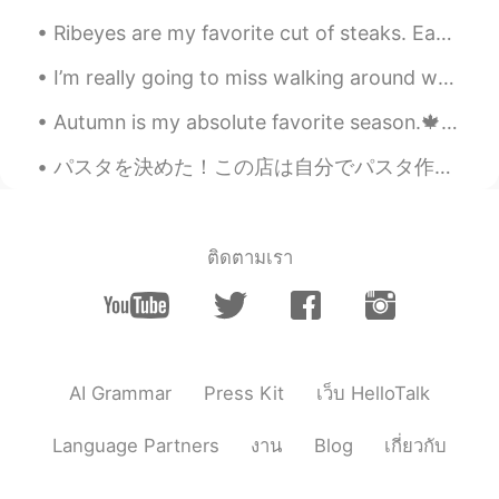
Ribeyes are my favorite cut of steaks. Each steak is about 700g each. It was only 125 RMB (18 U...
I’m really going to miss walking around when the city is decorated for the holidays. 🎄🎁⛄✨ There ...
Autumn is my absolute favorite season.🍁🎃🍁🎃🍁 So glad I get to enjoy it this year. 💖💖 Now if I co...
パスタを決めた！この店は自分でパスタ作っています。珍しい！生パスタ大好きです。そして、実はボロネーゼはスパゲティが代表的なじゃない！広いのパスタは正しです。タリアテッレとかパッパルデッレは一番い...
ติดตามเรา
AI Grammar
Press Kit
เว็บ HelloTalk
Language Partners
งาน
Blog
เกี่ยวกับ