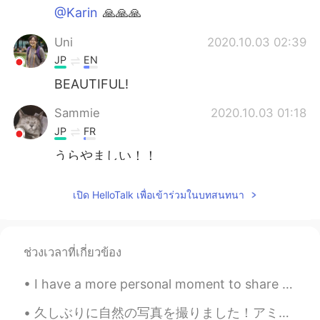
@Karin
🙏🙏🙏
Uni
2020.10.03 02:39
JP
EN
BEAUTIFUL!
Sammie
2020.10.03 01:18
JP
FR
うらやましい！！
Karin
2020.10.03 01:17
เปิด HelloTalk เพื่อเข้าร่วมในบทสนทนา
JP
ES
And your Japanese is good
ช่วงเวลาที่เกี่ยวข้อง
Karin
2020.10.03 01:17
JP
ES
I have a more personal moment to share with all of my worldwide students today. Yesterday was my...
So beautiful !!
久しぶりに自然の写真を撮りました！アミカロラという滝に行きました。私は滝に近くである街で育ったから滝の周りに行くと癒されます。☺️ 以前の投稿で、私のおかしい指について書いて、こんな感じです。...