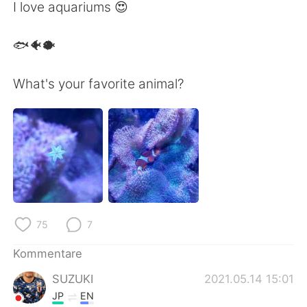
日本語
한국어
I love aquariums 😍
Русский
ไทย
🐟🐠🐡
Indonesia
Italiano
What's your favorite animal?
Türkçe
Tiếng Việt
Português
75
7
Kommentare
SUZUKI
2021.05.14 15:01
JP
EN