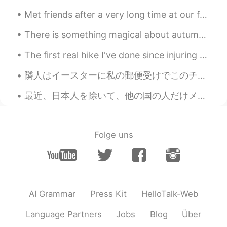
Met friends after a very long time at our favourite place to eat. Their variety of flavours and c...
There is something magical about autumn , nature is full of magnificent colours . Trees are espec...
The first real hike I've done since injuring my knee. I finally recovered enough to be able to go...
隣人はイースターに私の郵便受けでこのチョコレートのにんじんを掛けた。 On Easter my neighbor hung these chocolate carrots on our mai...
最近、日本人を除いて、他の国の人だけメッセージをくれた。なんでかな🤔。日本人と話したい、笑。 誰かメッセージください🙇🏼‍♂️🙇🏼‍♂️ 私優しい人です。🥺嘘じゃないよ🥺🥺 ところで、下に私...
Folge uns
AI Grammar
Press Kit
HelloTalk-Web
Language Partners
Jobs
Blog
Über