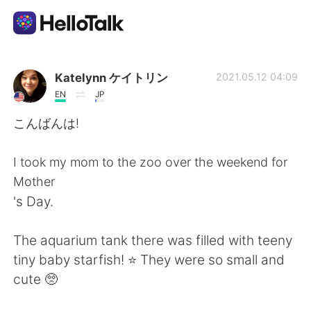
Sprachaustausch-App
Katelynn ケイトリン
2021.05.12 04:09
EN
JP
AI Grammar Checker
こんばんは!
Deutsch
I took my mom to the zoo over the weekend for
Mother
's Day.
English
简体中文
The aquarium tank there was filled with teeny
繁體中文
Español
tiny baby starfish! ⭐ They were so small and
cute 🥺
العربية
Français