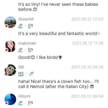
It’s so tiny! I’ve never seen these babies
before.😍
GreenM
2021.05.12 12:03
JP
EN
It's a very beautiful and fantastic world✨
makimaki
2021.05.12 11:06
JP
EN
Good!😊 I like birds!🐥
GB
2021.05.12 09:25
MS
JP
haha! Nice! there's a clown fish too... I'll
call it Nemoli (after the Italian City) 😎
Hitomi
2021.05.12 06:04
JP
EN