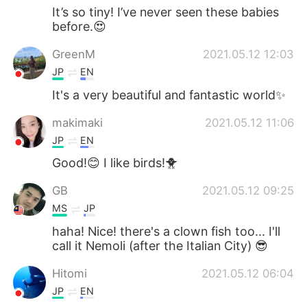
It’s so tiny! I’ve never seen these babies
before.😍
GreenM
2021.05.12 12:03
JP
EN
It's a very beautiful and fantastic world✨
makimaki
2021.05.12 11:06
JP
EN
Good!😊 I like birds!🐥
GB
2021.05.12 09:25
MS
JP
haha! Nice! there's a clown fish too... I'll
call it Nemoli (after the Italian City) 😎
Hitomi
2021.05.12 06:04
JP
EN