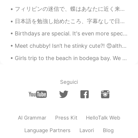
フィリピンの迷信で、蝶はあなたに近く来たら、それは亡くなった親戚の魂です。本当の現象以上のもので、比喩です。地面が好きな毛虫は蝶になったように地上の体を残した魂です。 今日はいつもの田舎の道路...
日本語を勉強し始めたころ、字幕なしで日本語の番組が観れるようになったら、それでいい、それ以上を求めないと思いました。 でも今、どれだけ上手くなっても、ネイティブレベルに近づいている気がしません。...
Birthdays are special. It's even more special when you use pizza instead of cake to celebrate it!...
Meet chubby! Isn’t he stinky cute?! 😍although fatty T is a bit on a jelly side 😂 thanks for makin...
Girls trip to the beach in bodega bay. We stayed in an air bnb place that has access to a private...
Seguici
AI Grammar
Press Kit
HelloTalk Web
Language Partners
Lavori
Blog