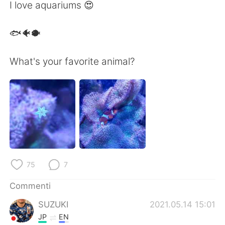
Deutsch
日本語
I love aquariums 😍
한국어
Русский
🐟🐠🐡
ไทย
Indonesia
What's your favorite animal?
Türkçe
Tiếng Việt
Português
75
7
Commenti
SUZUKI
2021.05.14 15:01
JP
EN