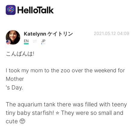
App di scambio linguistico
Katelynn ケイトリン
2021.05.12 04:09
EN
JP
AI Grammar Checker
こんばんは!
Italiano
I took my mom to the zoo over the weekend for
Mother
's Day.
English
简体中文
The aquarium tank there was filled with teeny
繁體中文
Español
tiny baby starfish! ⭐ They were so small and
cute 🥺
العربية
Français