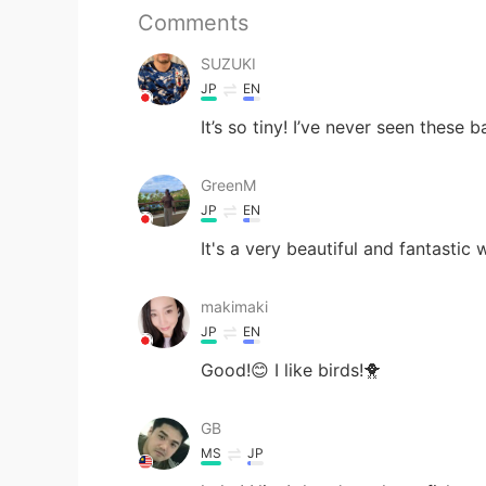
Comments
SUZUKI
JP
EN
It’s so tiny! I’ve never seen these 
GreenM
JP
EN
It's a very beautiful and fantastic
makimaki
JP
EN
Good!😊 I like birds!🐥
GB
MS
JP