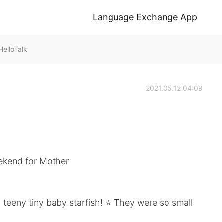
Language Exchange App
elloTalk
2021.05.12 04:09
ekend for Mother
h teeny tiny baby starfish! ⭐ They were so small