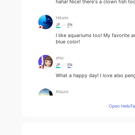
haha! Nice! there's a clown fish too..
Hitomi
JP
EN
I like aquariums too! My favorite 
blue color!
shio
JP
EN
What a happy day! I love also pen
Atsuro
JP
EN
Open HelloTal
So cute😄 I like penguins🐧