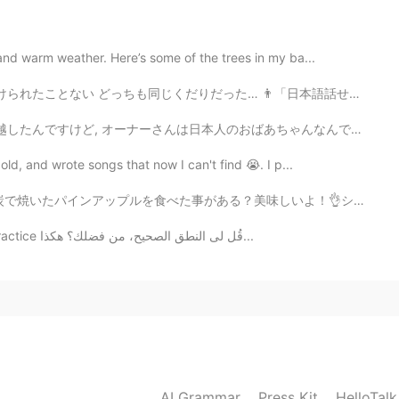
and warm weather. Here’s some of the trees in my ba...
 👨「日本語話せますか？」 🐸「話せますよ」 👨「お金ください」 🐸「！？」 お金持ち観光客に見える...
ばあちゃんなんで家に住んでます。今夜定食を作って頂いた😭 優しすぎ!!🥺 なぜか日本人っていつも優しくして...
old, and wrote songs that now I can't find 😭. I p...
？美味しいよ！👌シュラスコからこのアイデアをもらった。😄生のパインアップルをいっぱい食べたら口が痛く変にな...
‏‎ممارسة نطق اللغة العربية ‏Arabic pronunciation practice ‏‎قُل لى النطق الصحيح، من فضلك؟ هكذا...
AI Grammar
Press Kit
HelloTal