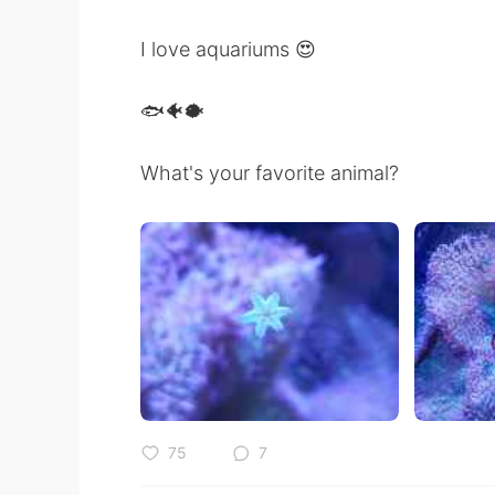
I love aquariums 😍
🐟🐠🐡
What's your favorite animal?
75
7