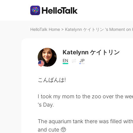
HelloTalk Home
>
Katelynn ケイトリン 's Moment on H
Katelynn ケイトリン
EN
JP
こんばんは!
I took my mom to the zoo over the we
's Day.
The aquarium tank there was filled wit
and cute 🥺