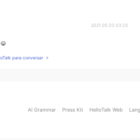
2021.05.03 03:23
️😂
lloTalk para conversar
AI Grammar
Press Kit
HelloTalk Web
Lang