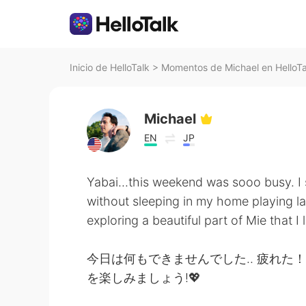
Inicio de HelloTalk
>
Momentos de Michael en HelloTa
Michael
EN
JP
Yabai...this weekend was sooo busy. I
without sleeping in my home playing la
exploring a beautiful part of Mie that I
今日は何もできませんでした.. 疲れた
を楽しみましょう!💖