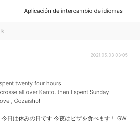
Aplicación de intercambio de idiomas
lk
2021.05.03 03:05
 spent twenty four hours
crosse all over Kanto, then I spent Sunday
 love , Gozaisho!
！ 今日は休みの日です.今夜はピザを食べます！ GW