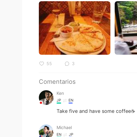
55
3
Comentarios
Ken
JP
EN
Take five and have some coffee☕
Michael
EN
JP