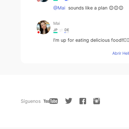
@Mai
sounds like a plan 😊😊😊
Mai
JP
DE
I’m up for eating delicious food!!🙋‍♀
Abrir He
Síguenos