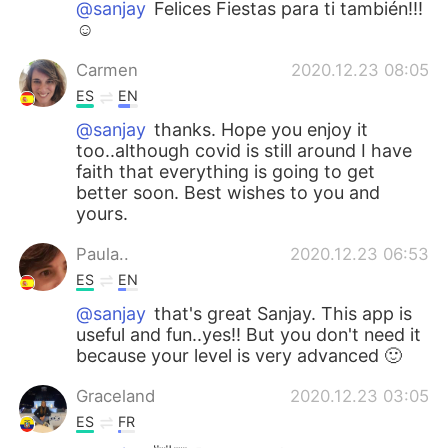
@sanjay
Felices Fiestas para ti también!!!
☺️
Carmen
2020.12.23 08:05
ES
EN
@sanjay
thanks. Hope you enjoy it
too..although covid is still around I have
faith that everything is going to get
better soon. Best wishes to you and
yours.
Paula..
2020.12.23 06:53
ES
EN
@sanjay
that's great Sanjay. This app is
useful and fun..yes!! But you don't need it
because your level is very advanced 🙂
Graceland
2020.12.23 03:05
ES
FR