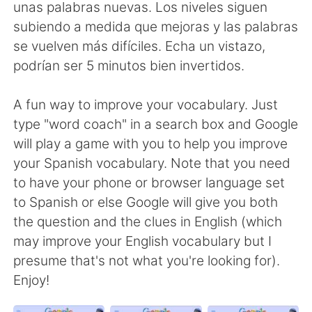
Deutsch
日本語
unas palabras nuevas. Los niveles siguen
subiendo a medida que mejoras y las palabras
한국어
Русский
se vuelven más difíciles. Echa un vistazo,
podrían ser 5 minutos bien invertidos.
Indonesia
Italiano
A fun way to improve your vocabulary. Just
Türkçe
Tiếng Việt
type "word coach" in a search box and Google
will play a game with you to help you improve
Português
your Spanish vocabulary. Note that you need
to have your phone or browser language set
to Spanish or else Google will give you both
the question and the clues in English (which
may improve your English vocabulary but I
presume that's not what you're looking for).
Enjoy!