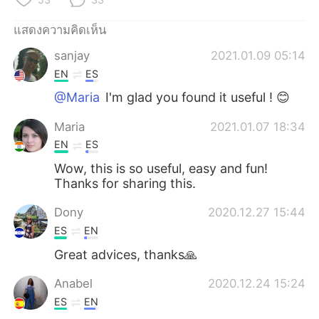
แสดงความคิดเห็น
sanjay
2021.01.09 05:14
EN
ES
@Maria
I'm glad you found it useful ! 😊
Maria
2021.01.07 18:34
EN
ES
Wow, this is so useful, easy and fun!
Thanks for sharing this.
Dony
2020.12.27 15:44
ES
EN
Great advices, thanks🙏
Anabel
2020.12.24 15:24
ES
EN