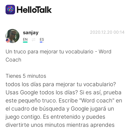
แอปแลกเปลี่ยนทางภาษา
sanjay
2020.12.20 00:14
EN
ES
AI Grammar Checker
Un truco para mejorar tu vocabulario - Word
Coach
ไทย
Tienes 5 minutos
todos los días para mejorar tu vocabulario?
English
简体中文
Usas Google todos los días? Si es así, prueba
este pequeño truco. Escribe "Word coach" en
繁體中文
Español
el cuadro de búsqueda y Google jugará un
juego contigo. Es entretenido y puedes
العربية
Français
divertirte unos minutos mientras aprendes