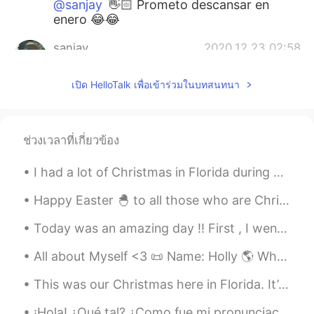
@sanjay
👋🏻 Prometo descansar en
enero 😂😂
sanjay
2020.12.23 02:58
EN
ES
เปิด HelloTalk เพื่อเข้าร่วมในบทสนทนา
@Graceland
No hay de qué, Grace. Don't
work too hard. Un saludo.
sanjay
2020.12.23 02:57
ช่วงเวลาที่เกี่ยวข้อง
EN
ES
I had a lot of Christmas in Florida during my childhood 🇺🇸 This is one of those holidays on the ...
@Carmen
You're very welcome, Carmen.
Hope you're enjoying the holiday season
Happy Easter 🐣 to all those who are Christian ✝️ and all those who celebrate it. Hopefully it’s s...
and you get to spend it with your loved
ones. Cheers.
Today was an amazing day !! First , I went for a small hike to see a cool little "swinging" bri...
sanjay
2020.12.23 02:56
All about Myself <3 📜 Name: Holly 🌎 Where are you from? : England🇬🇧 📈 Height : 164cm 👀Eye color ...
EN
ES
This was our Christmas here in Florida. It’s normally pretty warm here but now we have a cold fro...
@ ꧁Carla ❀❀
Sí, pruébalo Carla. Valdrá
la pena
¡Hola! ¿Qué tal? ¿Como fue mi pronunciación? Soy un angloparlante nativo entonces mi pronunciació...