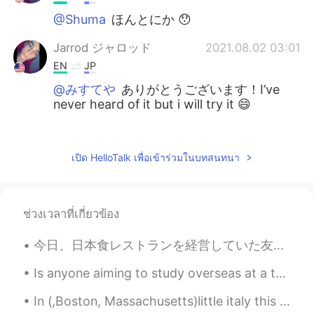
@Shuma
ほんとにか 😯
Jarrod ジャロッド
2021.08.02 03:01
EN
JP
@みすてや
ありがとうございます！I’ve
never heard of it but i will try it 😄
Gao
2021.08.02 02:57
CN
EN
เปิด HelloTalk เพื่อเข้าร่วมในบทสนทนา
鳗鱼饭，巴适的板👍
Shuma
2021.08.02 02:43
ช่วงเวลาที่เกี่ยวข้อง
JP
EN
俺は食べず嫌いです😅
今日、日本食レストランを経営していた友人が私を彼のレストランに迎えてくれました! 刺身が食べられないので友達にあげました!イクラだけでど😉 牛肉は宮崎産だと言ってくれました！ 最初は本当に彼を信...
みすてや
2021.08.02 02:39
Is anyone aiming to study overseas at a top university? Like Oxford, Cambridge, Harvard, etc. I...
JP
EN
In (,Boston, Massachusetts)little italy this Monday evening up in the Northern End 😍😍😭was fanta...
Japanese spice 山椒も使ってみてくださ