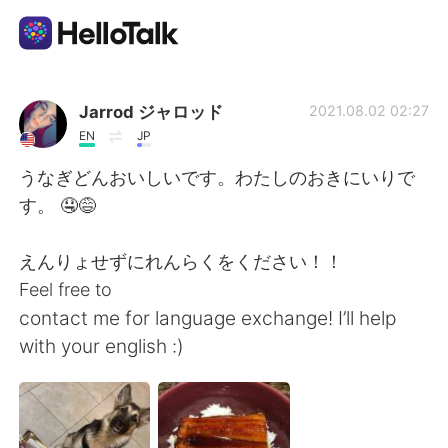
แอปแลกเปลี่ยนทางภาษา
Jarrod ジャロッド
2021.08.02 02:27
EN
JP
AI Grammar Checker
うなぎどんおいしいです。わたしのおきにいりで
す。 🤤😅
ไทย
えんりょせずにれんらくをください！！
Feel free to
English
简体中文
contact me for language exchange! I’ll help
with your english :)
繁體中文
Español
العربية
Français