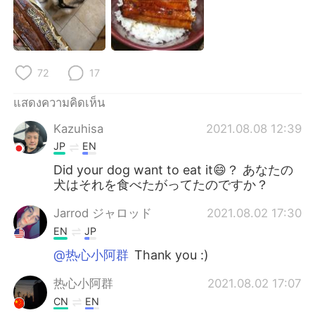
Deutsch
日本語
한국어
Русский
72
17
Indonesia
Italiano
แสดงความคิดเห็น
Türkçe
Tiếng Việt
Kazuhisa
2021.08.08 12:39
Português
JP
EN
Did your dog want to eat it😄？ あなたの
犬はそれを食べたがってたのですか？
Jarrod ジャロッド
2021.08.02 17:30
EN
JP
@热心小阿群
Thank you :)
热心小阿群
2021.08.02 17:07
CN
EN