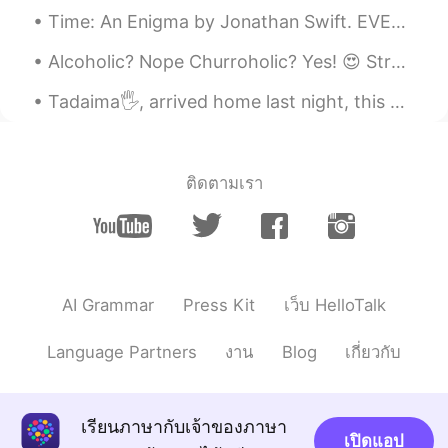
い！さらに美味しくなります
Time: An Enigma by Jonathan Swift. EVER eating, never cloying, All-devouring, all-destroying, Ne...
Jarrod ジャロッド
2021.08.02 02:31
Alcoholic? Nope Churroholic? Yes! 😍 Strawberry 🍓 cheesecake ice cream with chocolate coconut 🥥 ...
EN
JP
Tadaima🖐️, arrived home last night, this are my last pictures of my trip on the highlands and coa...
@rousha
Thank you so much :)
Jarrod ジャロッド
2021.08.02 02:31
ติดตามเรา
EN
JP
@Shuma
はい、おいしいです、だいすけ
です。 :)
rousha
2021.08.02 02:30
AI Grammar
Press Kit
เว็บ HelloTalk
FA
EN
Your dog is sooo cute 😍
Language Partners
งาน
Blog
เกี่ยวกับ
Jarrod ジャロッド
2021.08.02 02:30
EN
JP
เรียนภาษากับเจ้าของภาษา
@prairie
ありはとうございます！でもな
เปิดแอป