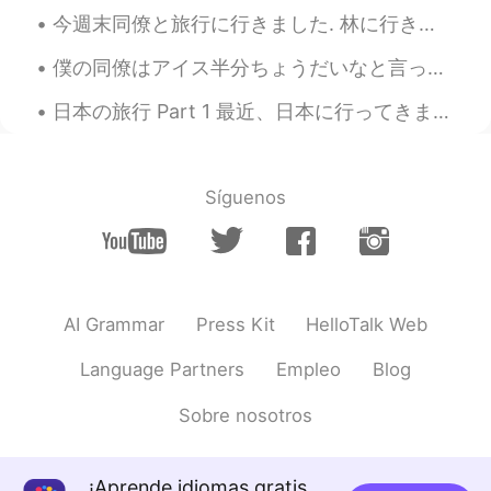
い！さらに美味しくなります
今週末同僚と旅行に行きました. 林に行きました。たくさんお写真を撮りました。楽しかった。 I love being creative, but I often don’t have time ...
Jarrod ジャロッド
2021.08.02 02:31
僕の同僚はアイス半分ちょうだいなと言った。どうしたら良いと思っていた。まさか舐めて次あげる？😜もしそれはやったら、チュみたいな感じじゃない？！ 英語でIndirect kissと言うか。ほとん...
EN
JP
日本の旅行 Part 1 最近、日本に行ってきましたけど、その話をしようと思います。久しぶりに日本語で録音するので、何日間日本語で録音するつもりです。 今回は十日間大阪を含めて、関西の色...
@rousha
Thank you so much :)
Jarrod ジャロッド
2021.08.02 02:31
Síguenos
EN
JP
@Shuma
はい、おいしいです、だいすけ
です。 :)
rousha
2021.08.02 02:30
AI Grammar
Press Kit
HelloTalk Web
FA
EN
Language Partners
Empleo
Blog
Your dog is sooo cute 😍
Sobre nosotros
Jarrod ジャロッド
2021.08.02 02:30
EN
JP
@prairie
ありはとうございます！でもな
¡Aprende idiomas gratis