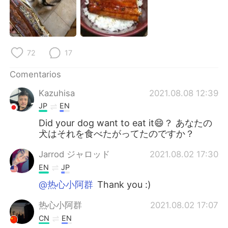
日本語
한국어
Русский
ไทย
72
17
Indonesia
Italiano
Comentarios
Türkçe
Tiếng Việt
Kazuhisa
2021.08.08 12:39
Português
JP
EN
Did your dog want to eat it😄？ あなたの
犬はそれを食べたがってたのですか？
Jarrod ジャロッド
2021.08.02 17:30
EN
JP
@热心小阿群
Thank you :)
热心小阿群
2021.08.02 17:07
CN
EN