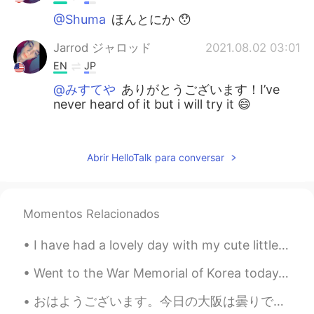
@Shuma
ほんとにか 😯
Jarrod ジャロッド
2021.08.02 03:01
EN
JP
@みすてや
ありがとうございます！I’ve
never heard of it but i will try it 😄
Gao
2021.08.02 02:57
CN
EN
Abrir HelloTalk para conversar
鳗鱼饭，巴适的板👍
Shuma
2021.08.02 02:43
Momentos Relacionados
JP
EN
俺は食べず嫌いです😅
I have had a lovely day with my cute little students, they really enjoy the learning experience a...
みすてや
2021.08.02 02:39
Went to the War Memorial of Korea today. I love this statue. It has two sets of soldiers fighting...
JP
EN
おはようございます。今日の大阪は曇りです。😊ところで、昨日の河豚コースはおいしかったです。友達はボーナスがもらったので、ご馳走されました。私はボーナスがありません。😭話が変わりますが、仕事の休憩...
Japanese spice 山椒も使ってみてくださ