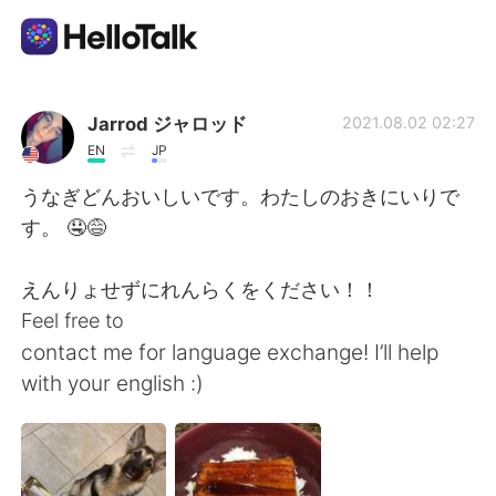
Aplicación de intercambio de idiomas
Jarrod ジャロッド
2021.08.02 02:27
EN
JP
AI Grammar Checker
うなぎどんおいしいです。わたしのおきにいりで
す。 🤤😅
Español
えんりょせずにれんらくをください！！
Feel free to
English
简体中文
contact me for language exchange! I’ll help
with your english :)
繁體中文
العربية
Français
Deutsch