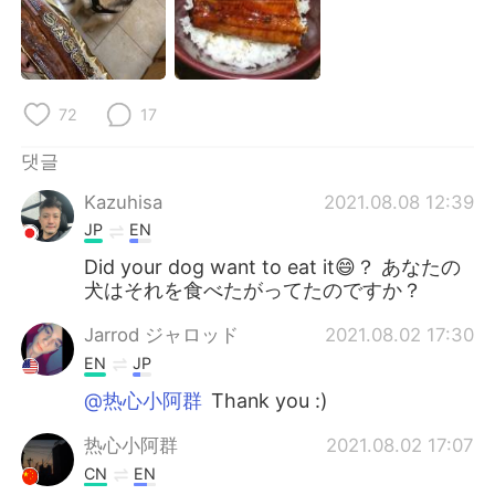
Deutsch
日本語
Русский
ไทย
72
17
Indonesia
Italiano
댓글
Türkçe
Tiếng Việt
Kazuhisa
2021.08.08 12:39
Português
JP
EN
Did your dog want to eat it😄？ あなたの
犬はそれを食べたがってたのですか？
Jarrod ジャロッド
2021.08.02 17:30
EN
JP
@热心小阿群
Thank you :)
热心小阿群
2021.08.02 17:07
CN
EN