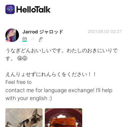
언어 교환 앱
Jarrod ジャロッド
2021.08.02 02:27
EN
JP
AI Grammar Checker
うなぎどんおいしいです。わたしのおきにいりで
す。 🤤😅
한국어
えんりょせずにれんらくをください！！
Feel free to
English
简体中文
contact me for language exchange! I’ll help
with your english :)
繁體中文
Español
العربية
Français