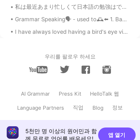
い！さらに美味しくなります
私は最近あまり忙しくて日本語の勉強はできません。それはちょっと残念ですが、私の毎日はいつも何かしてます。最近ベーキングコースをやってるのでこれらはみつのタルトです。 りんごと梨アーモンドとブルー...
Jarrod ジャロッド
2021.08.02 02:31
Grammar Speaking🗣 - used to🕰⬅️ 1. Basic: Did you use to + verb + ___ ? Did you use to play ho...
EN
JP
I have always loved having a bird's eye view of the mother nature down below, which naturally led...
@rousha
Thank you so much :)
Jarrod ジャロッド
2021.08.02 02:31
우리를 팔로우 하세요
EN
JP
@Shuma
はい、おいしいです、だいすけ
です。 :)
rousha
2021.08.02 02:30
HelloTalk 웹
AI Grammar
Press Kit
FA
EN
Your dog is sooo cute 😍
직업
정보
Language Partners
Blog
Jarrod ジャロッド
2021.08.02 02:30
EN
JP
5천만 명 이상의 원어민과 함
앱 열기
@prairie
ありはとうございます！でもな
께 무료로 언어를 배우세요!