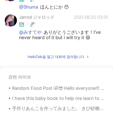
@Shuma
ほんとにか 😯
Jarrod ジャロッド
2021.08.02 03:01
EN
JP
@みすてや
ありがとうございます！I’ve
never heard of it but i will try it 😄
Gao
2021.08.02 02:57
CN
EN
HelloTalk을 열고 대화에 참여합니다
鳗鱼饭，巴适的板👍
Shuma
2021.08.02 02:43
관련 라이브
JP
EN
俺は食べず嫌いです😅
Random Food Post 🤣😎 Hello everyone!!! How are y'all?🤔 Today was my sister's birthday so we we...
みすてや
2021.08.02 02:39
I have this baby book to help me learn to write but I still can't read it. 😅🤔🥺. is this curren...
JP
EN
手作りあんこを作ってみました。 きび砂糖を普通に使われているけど、黒糖が好きだからそれを利用しました。砂糖の普通の量より半分ぐらいにしました。炊飯器を使えば第一ステージは9０分ぐらいかかって、ス...
Japanese spice 山椒も使ってみてくださ