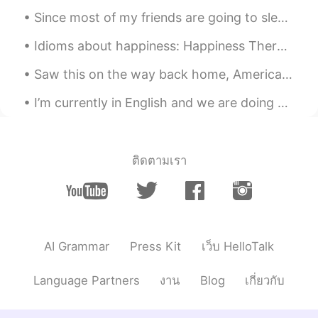
Since most of my friends are going to sleep now, i will say an early goodnight to everyone🥺🙌 晚安!...
Idioms about happiness: Happiness There are lots of ways to express happiness. Here are three ...
Saw this on the way back home, Americans love to put the flag on everything! 😂 回家的时候我拍这张照片，美国人爱把...
I’m currently in English and we are doing poetry. It’s quite interesting and these are 2 of my fa...
ติดตามเรา
AI Grammar
Press Kit
เว็บ HelloTalk
Language Partners
งาน
Blog
เกี่ยวกับ