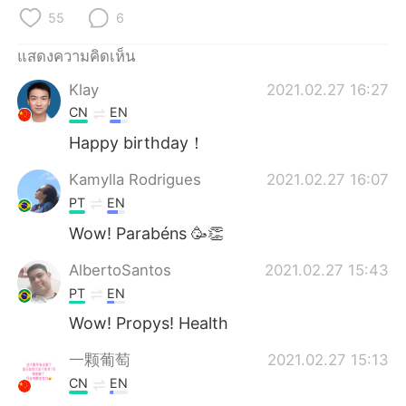
Deutsch
日本語
55
6
한국어
Русский
แสดงความคิดเห็น
Klay
2021.02.27 16:27
Indonesia
Italiano
CN
EN
Türkçe
Tiếng Việt
Happy birthday！
Kamylla Rodrigues
2021.02.27 16:07
Português
PT
EN
Wow! Parabéns 🥳👏
AlbertoSantos
2021.02.27 15:43
PT
EN
Wow! Propys! Health
一颗葡萄
2021.02.27 15:13
CN
EN