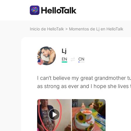
Inicio de HelloTalk
>
Momentos de Lj en HelloTalk
Lj
EN
CN
I can’t believe my great grandmother tu
as strong as ever and I hope she live