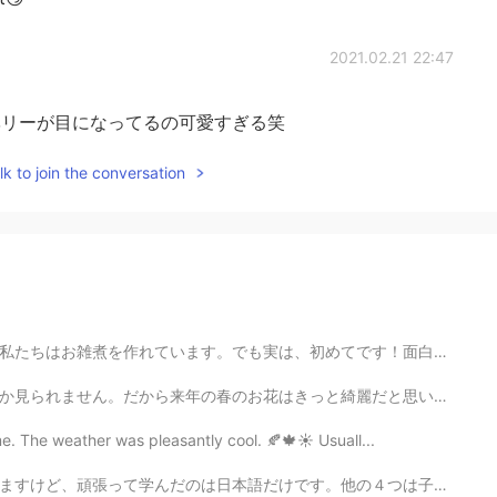
2021.02.21 22:47
e😹ブルーベリーが目になってるの可愛すぎる笑
k to join the conversation
めてです！面白かった！ Happy New Year. We made ozoni for the fir...
と綺麗だと思います。 ロックダウンで生活のリズムが逆さまになってしまいましたが、何よりも人を助けることにな...
me. The weather was pleasantly cool. 🍂🍁☀️ Usuall...
。他の４つは子供の頃から話していて、自然にできた言語です。 新しくできた日本語の勉強で、言語の学び方が十分...