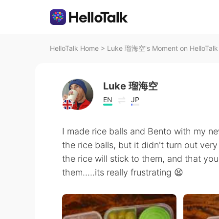
HelloTalk Home
>
Luke 瑠海空's Moment on HelloTalk
Luke 瑠海空
EN
JP
I made rice balls and Bento with my new
the rice balls, but it didn't turn out ve
the rice will stick to them, and that yo
them.....its really frustrating 😫