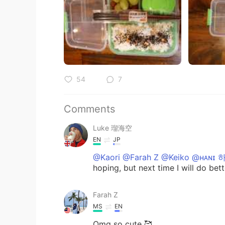
54
7
Comments
Luke 瑠海空
EN
JP
@Kaori @Farah Z @Keiko @ʜᴀɴɪ 
hoping, but next time I will do bet
Farah Z
MS
EN
Omg so cute 🥰