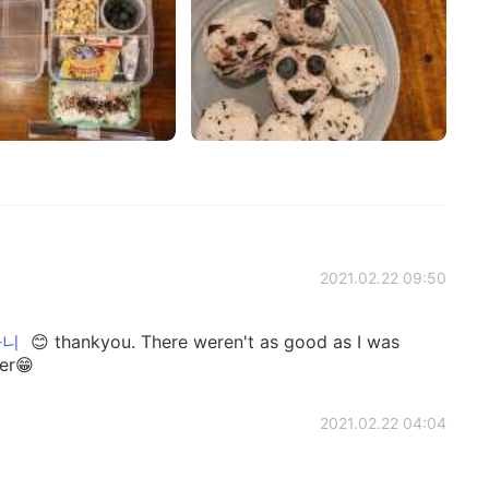
2021.02.22 09:50
하니
😊 thankyou. There weren't as good as I was
ter😁
2021.02.22 04:04