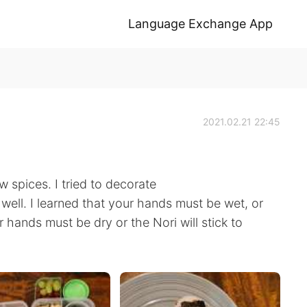
Language Exchange App
2021.02.21 22:45
 spices. I tried to decorate
ry well. I learned that your hands must be wet, or
ur hands must be dry or the Nori will stick to