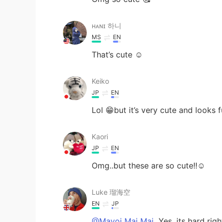
ʜᴀɴɪ 하니
MS
EN
That’s cute ☺️
Keiko
JP
EN
Lol 😁but it’s very cute and looks f
Kaori
JP
EN
Omg..but these are so cute!!☺️
Luke 瑠海空
EN
JP
@Mayoi Mai Mai
Yes, its hard righ