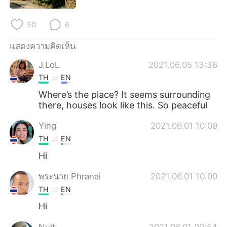
Deutsch
日本語
50
6
한국어
Русский
แสดงความคิดเห็น
Indonesia
Italiano
J.LoL
2021.06.05 13:36
TH
EN
Türkçe
Tiếng Việt
Where’s the place? It seems surrounding
Português
there, houses look like this. So peaceful
Ying
2021.06.01 10:09
TH
EN
Hi
พระนาย Phranai
2021.06.01 10:00
TH
EN
Hi
Nuit
2021.06.01 09:54