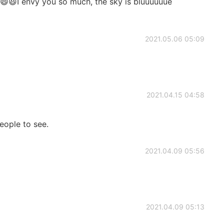
d😄😃I envy you so much, the sky is bluuuuuue
2021.05.06 05:09
2021.04.15 04:58
eople to see.
2021.04.09 05:56
2021.04.09 05:13