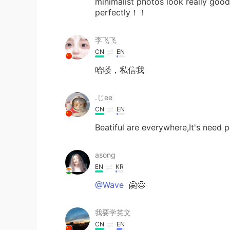
minimalist photos look really goo
perfectly！！
李飞飞
CN
EN
哈喽，私信我
.じее
CN
EN
Beatiful are everywhere,It's need p
asong
EN
KR
@Wave
🤗😊
我要学英文
CN
EN