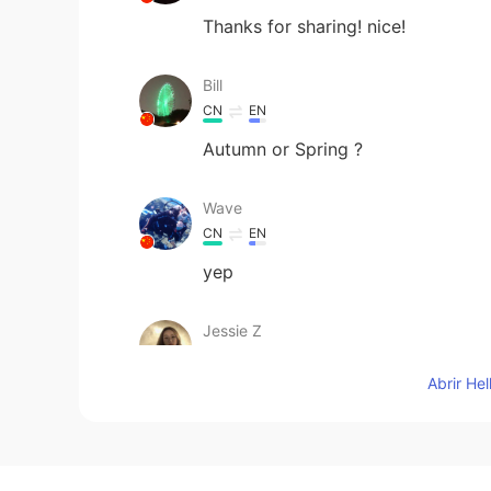
Thanks for sharing! nice!
Bill
CN
EN
Autumn or Spring ?
Wave
CN
EN
yep
Jessie Z
CN
EN
Abrir He
Love this pic!