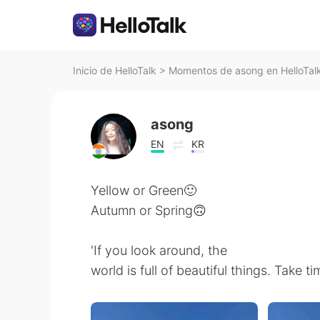
Inicio de HelloTalk
>
Momentos de asong en HelloTal
asong
EN
KR
Yellow or Green🙂
Autumn or Spring🙃
'If you look around, the
world is full of beautiful things. Take tim