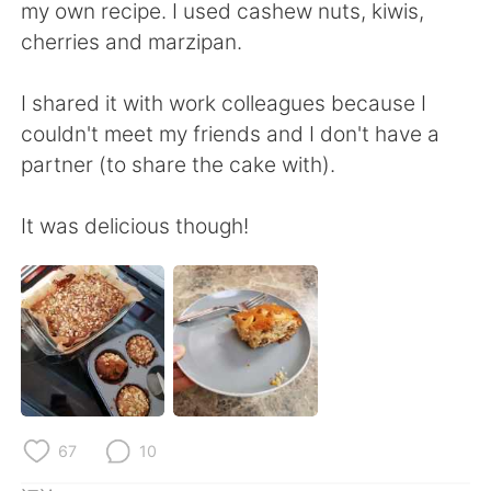
日本語
한국어
my own recipe. I used cashew nuts, kiwis,
cherries and marzipan.
Русский
ไทย
I shared it with work colleagues because I
Indonesia
Italiano
couldn't meet my friends and I don't have a
partner (to share the cake with).
Türkçe
Tiếng Việt
It was delicious though!
Português
67
10