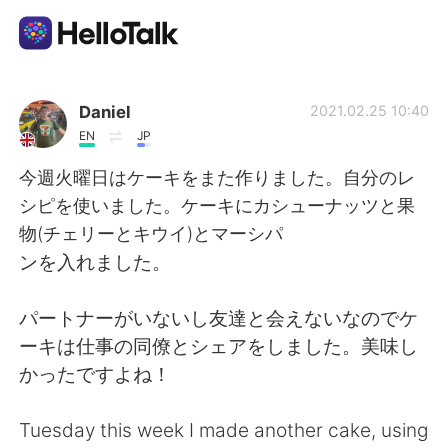
語言交換應用
Daniel
2021.02.25 10:40
EN
JP
AI Grammar Checker
今週火曜日はケーキをまた作りました。自分のレ
シピを使いました。ケーキにカシューナッツと果
繁體中文
物(チェリーとキウイ)とマーシパ
ンを入れました。
English
简体中文
パートナーがいないし友達と会えないなのでケ
ーキは仕事の同僚とシェアをしました。美味し
Español
العربية
かったですよね！
Français
Deutsch
Tuesday this week I made another cake, using