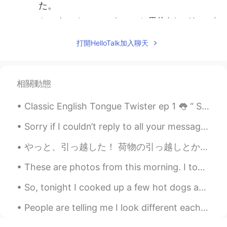
た。
ケーキにカシューナッツと果物(チェリ
ーとキウイ)とマ
ジ
パンを入れました。
打開HelloTalk加入聊天
kumi
2021.02.25 10:46
JP
EN
相關動態
とってもおいしそうです😋 職場の人達がう
らやましい🤩
Classic English Tongue Twister ep 1 👅 “ She sells seashells by the seashore The Shells she sel...
YUU
2021.02.25 10:41
Sorry if I couldn’t reply to all your messages! Don’t hate me. I am an ordinary person with two h...
JP
EN
やっと、引っ越した！ 荷物の引っ越しとか、インターネットの設備とか、家具の配達とか全部同じの日にしたから、本当に大変だったけど、Hellotalkで知り合った友達が来て助けてくれたから順調に済...
Danielさんのケーキはいつも美味しそうで
す😊👏
These are photos from this morning. I took a walk in the park just behind my house. The park look...
So, tonight I cooked up a few hot dogs and sausages for dinner. It was nice and peaceful outside....
People are telling me I look different each time I do my makeup. But in all honesty, I prefer Kor...