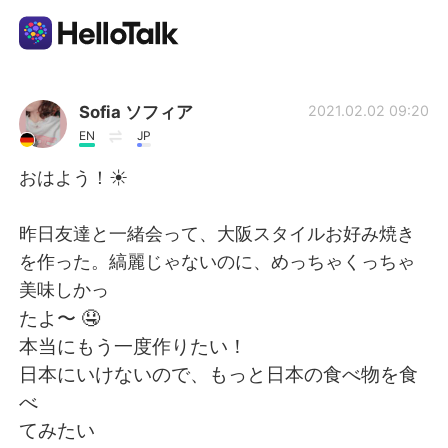
Language Exchange App
Sofia ソフィア
2021.02.02 09:20
EN
JP
AI Grammar Checker
おはよう！☀️
English
昨日友達と一緒会って、大阪スタイルお好み焼き
を作った。縞麗じゃないのに、めっちゃくっちゃ
美味しかっ
简体中文
繁體中文
たよ〜 🤤
本当にもう一度作りたい！
Español
العربية
日本にいけないので、もっと日本の食べ物を食
べ
Français
Deutsch
てみたい