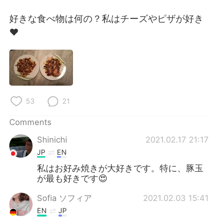
日本語
한국어
好きな食べ物は何の？私はチーズやピザが好き
Русский
ไทย
❤️
Indonesia
Italiano
Türkçe
Tiếng Việt
Português
53
21
Comments
Shinichi
2021.02.17 21:17
JP
EN
私はお好み焼きが大好きです。特に、豚玉
が最も好きです😍
Sofia ソフィア
2021.02.03 15:41
EN
JP