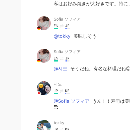
私はお好み焼きが大好きです。特に、
Sofia ソフィア
EN
JP
@tokky
美味しそう！
Sofia ソフィア
EN
JP
@시오
そうだね。有名な料理だね
시오
JP
KR
@Sofia ソフィア
うん！！寿司は美味し
🥰
tokky
JP
KR