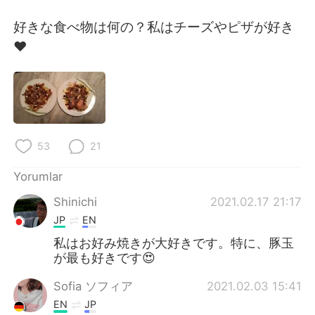
Deutsch
日本語
好きな食べ物は何の？私はチーズやピザが好き
한국어
Русский
❤️
ไทย
Indonesia
Italiano
Tiếng Việt
Português
53
21
Yorumlar
Shinichi
2021.02.17 21:17
JP
EN
私はお好み焼きが大好きです。特に、豚玉
が最も好きです😍
Sofia ソフィア
2021.02.03 15:41
EN
JP