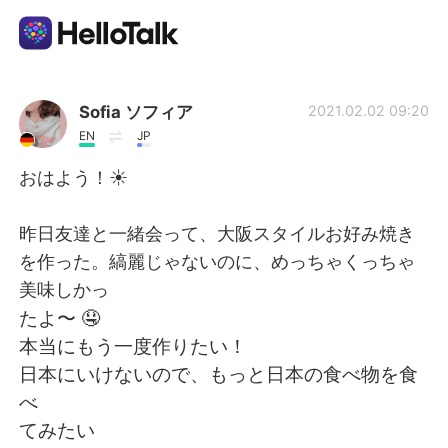
Dil Değişimi Uygulaması
Sofia ソフィア
2021.02.02 09:20
EN
JP
AI Grammar Checker
おはよう！☀️
Türkçe
昨日友達と一緒会って、大阪スタイルお好み焼き
を作った。縞麗じゃないのに、めっちゃくっちゃ
美味しかっ
English
简体中文
たよ〜 🤤
本当にもう一度作りたい！
繁體中文
Español
日本にいけないので、もっと日本の食べ物を食
べ
العربية
Français
てみたい