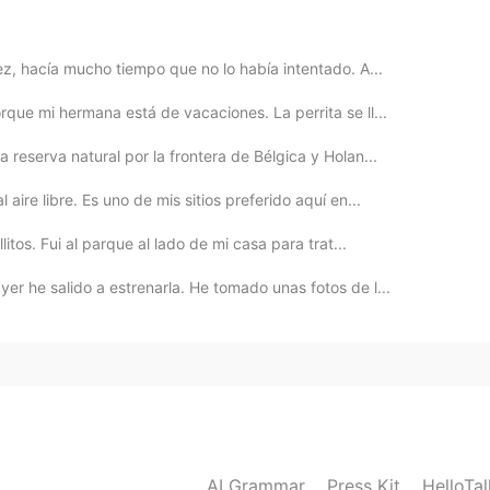
2021.08.20 20:09
ez, hacía mucho tiempo que no lo había intentado. A...
que mi hermana está de vacaciones. La perrita se ll...
reserva natural por la frontera de Bélgica y Holan...
2021.08.20 20:05
ire libre. Es uno de mis sitios preferido aquí en...
icleta.
itos. Fui al parque al lado de mi casa para trat...
icleta.
r he salido a estrenarla. He tomado unas fotos de l...
ra hacer viajes en bicicleta.
ra hacer viajes en bicicleta.
eta pero seguro que va a
e
s
ta
r un experiencia
eta pero seguro que va a s
e
r un
a
experiencia
AI Grammar
Press Kit
HelloTa