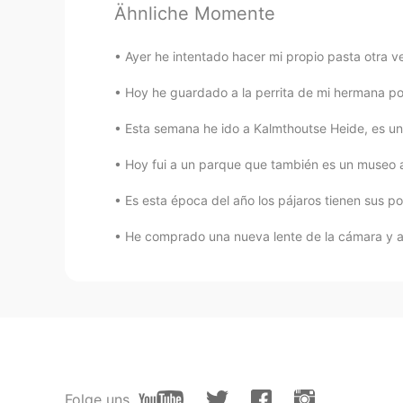
Ähnliche Momente
Jessicat
Ayer he intentado hacer mi propio pasta otra v
ES
EN
Hoy he guardado a la perrita de mi hermana por
🥰
Esta semana he ido a Kalmthoutse Heide, es una 
Pola
Hoy fui a un parque que también es un museo al a
ES
EN
Hoy he ido a recoger mi nuev
o
bic
Es esta época del año los pájaros tienen sus poll
Hoy he ido a recoger mi nuev
a
bic
He comprado una nueva lente de la cámara y aye
Es un gravel bike especialmente pa
Es un
a
gravel bike especialmente pa
Nunca he hecho un viaje en bicicl
increíble.
Nunca he hecho un viaje en bicicl
increíble.
Folge uns