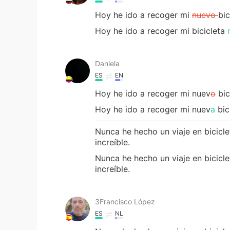
Hoy he ido a recoger mi
nuevo
bic
Hoy he ido a recoger mi bicicleta
n
Daniela
ES
EN
Hoy he ido a recoger mi nuev
o
bic
Hoy he ido a recoger mi nuev
a
bic
Nunca he hecho un viaje en bicicl
increíble.
Nunca he hecho un viaje en bicicl
increíble.
3Francisco López
ES
NL