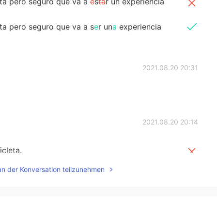
eta pero seguro que va a
e
s
ta
r un experiencia
eta pero seguro que va a s
e
r un
a
experiencia
2021.08.20 20:31
2021.08.20 20:14
icleta.
icleta.
an der Konversation teilzunehmen
eta pero seguro que
va a
e
sta
r un experiencia
eta pero seguro que
s
er
á
un
a
experiencia increíble.