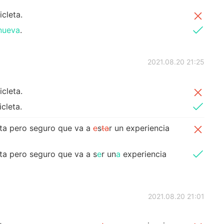
icleta.
ueva
.
2021.08.20 21:25
icleta.
icleta.
eta pero seguro que va a
e
s
ta
r un experiencia
eta pero seguro que va a s
e
r un
a
experiencia
2021.08.20 21:01