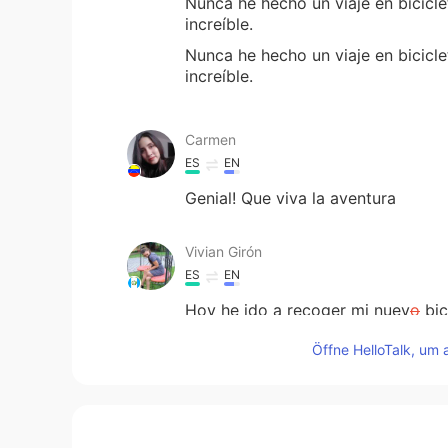
Nunca he hecho un viaje en bicicl
increíble.
Nunca he hecho un viaje en bicicl
increíble.
Carmen
ES
EN
Genial! Que viva la aventura
Vivian Girón
ES
EN
Hoy he ido a recoger mi nuev
o
bic
Hoy he ido a recoger mi nuev
a
bic
Öffne HelloTalk, um 
Nunca he hecho un viaje en bicicl
increíble.
Nunca he hecho un viaje en bicicl