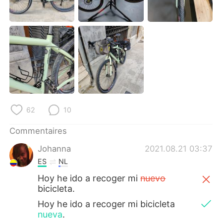
日本語
한국어
Русский
ไทย
Indonesia
Italiano
Türkçe
Tiếng Việt
Português
62
10
Commentaires
Johanna
2021.08.21 03:37
ES
NL
Hoy he ido a recoger mi
nuevo
bicicleta.
Hoy he ido a recoger mi bicicleta
nueva
.