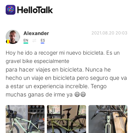
Appli d'échange linguistique
Alexander
2021.08.20 20:03
EN
ES
AI Grammar Checker
Hoy he ido a recoger mi nuevo bicicleta. Es un
gravel bike especialmente
Français
para hacer viajes en bicicleta. Nunca he
hecho un viaje en bicicleta pero seguro que va
a estar un experiencia increíble. Tengo
English
简体中文
muchas ganas de irme ya 😃😃
繁體中文
Español
العربية
Deutsch