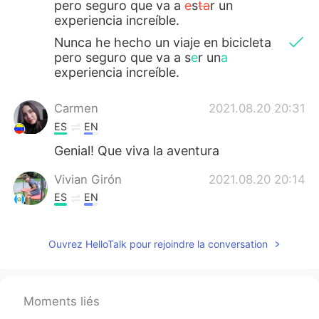
pero seguro que va a
e
s
ta
r un
experiencia increíble.
Nunca he hecho un viaje en bicicleta
pero seguro que va a s
e
r un
a
experiencia increíble.
Carmen
2021.08.20 20:31
ES
EN
Genial! Que viva la aventura
Vivian Girón
2021.08.20 20:14
ES
EN
Hoy he ido a recoger mi nuev
o
bicicleta.
Ouvrez HelloTalk pour rejoindre la conversation
Hoy he ido a recoger mi nuev
a
bicicleta.
Moments liés
Nunca he hecho un viaje en bicicleta
pero seguro que
va a
e
sta
r un