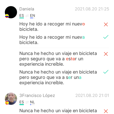
Daniela
2021.08.20 21:25
ES
EN
Hoy he ido a recoger mi nuev
o
bicicleta.
Hoy he ido a recoger mi nuev
a
bicicleta.
Nunca he hecho un viaje en bicicleta
pero seguro que va a
e
s
ta
r un
experiencia increíble.
Nunca he hecho un viaje en bicicleta
pero seguro que va a s
e
r un
a
experiencia increíble.
3Francisco López
2021.08.20 21:01
ES
NL
Nunca he hecho un viaje en bicicleta