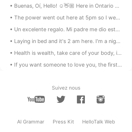
Buenas, Oí, Hello! ☺️👋🏼 Here in Ontario apple season is in September, so it’s the best month to ...
experiencia increíble.
Nunca he hecho un viaje en bicicleta
The power went out here at 5pm so I went to bed about 8:30pm but only slept a few hours until the...
pero seguro que
s
er
á
un
a
experiencia
increíble.
Un excelente regalo. Mi padre me dio esto para Navidad. Son placas de identificación de mi abuelo...
Laying in bed and it's 2 am here. I'm a night owl, I do my best work during these hours! Anyone e...
Jessicat
2021.08.20 20:09
ES
EN
Health is wealth, take care of your body, it is yours, pay attention to what you consume, and I’m...
🥰
If you want someone to love you, the first and most important thing you should do is love yoursel...
Pola
2021.08.20 20:05
ES
EN
Suivez nous
Hoy he ido a recoger mi nuev
o
bicicleta.
Hoy he ido a recoger mi nuev
a
bicicleta.
AI Grammar
Press Kit
HelloTalk Web
Es un gravel bike especialmente para
hacer viajes en bicicleta.