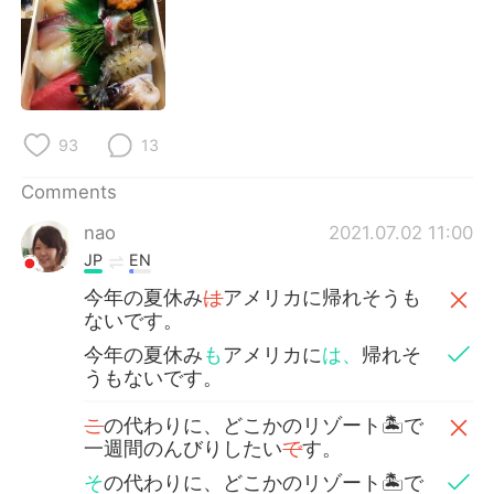
日本語
한국어
Русский
ไทย
Indonesia
Italiano
93
13
Türkçe
Tiếng Việt
Comments
Português
nao
2021.07.02 11:00
JP
EN
今年の夏休み
は
アメリカに帰れそうも
ないです。
今年の夏休み
も
アメリカに
は、
帰れそ
うもないです。
こ
の代わりに、どこかのリゾート🏝で
一週間のんびりしたい
で
す。
そ
の代わりに、どこかのリゾート🏝で