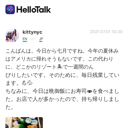
Language Exchange App
kittynyc
2021.07.01 10:30
EN
JP
AI Grammar Checker
こんばんは。今日から七月ですね。今年の夏休み
はアメリカに帰れそうもないです。この代わり
English
に、どこかのリゾート🏝で一週間のん
びりしたいです。そのために、毎日残業してい
ます。💪💦
简体中文
繁體中文
ちなみに、今日は晩御飯にお寿司🍣を食べまし
た。お店で人が多かったので、持ち帰りしまし
Español
العربية
た。
Français
Deutsch