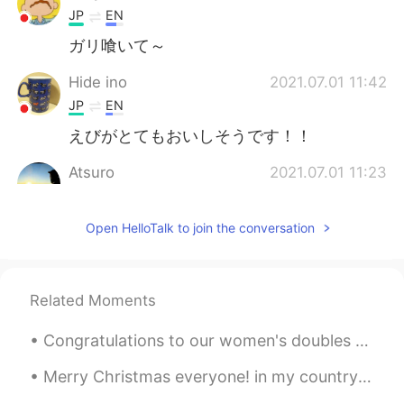
JP
EN
ガリ喰いて～
Hide ino
2021.07.01 11:42
JP
EN
えびがとてもおいしそうです！！
Atsuro
2021.07.01 11:23
JP
EN
これはとても新鮮ですね It looks like fresh.
Open HelloTalk to join the conversation
Yum✨
Yasu
2021.07.01 11:17
Related Moments
JP
EN
石垣島に今住んでるんだけど石垣島オスス
Congratulations to our women's doubles pair for winning the first Gold medal for Indonesia, which...
メだよー🤗
Merry Christmas everyone! in my country we would say, Selamat Hari Natal semua! What are your go...
Ryoko
2021.07.01 11:06