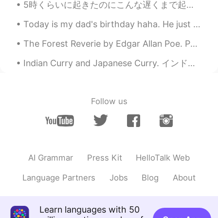
JP
EN
寿司ネタが完璧すぎますね😍👏
Today is my dad's birthday haha. He just turned 62 years old. The last pic is the most recent on...
Takayan
2021.07.01 10:53
The Forest Reverie by Edgar Allan Poe. Part 1 of 2. 'Tis said that when The hands of men Tame...
JP
EN
Indian Curry and Japanese Curry. インドカレーと日本カレー They look very similar but they are so different. ...
今年も帰れないのは残念ですね🥺去年は神
戸だったかな？オリンピックが始まったら
コロナは確実に増加しますわ。
Follow us
夏子Summer
2021.07.01 10:44
JP
EN
この
代わりに、どこかのリゾート🏝で
一週間のんびりしたいです。
AI Grammar
Press Kit
HelloTalk Web
代わりに、どこかのリゾート🏝で一週
間のんびりしたいです。
Language Partners
Jobs
Blog
About
お店
で
人が多かったので、持ち帰りし
ました。
Learn languages with 50