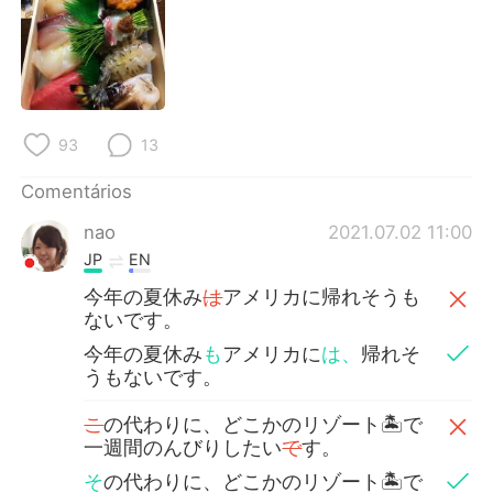
Deutsch
日本語
한국어
Русский
ไทย
Indonesia
93
13
Italiano
Türkçe
Comentários
Tiếng Việt
nao
2021.07.02 11:00
JP
EN
今年の夏休み
は
アメリカに帰れそうも
ないです。
今年の夏休み
も
アメリカに
は、
帰れそ
うもないです。
こ
の代わりに、どこかのリゾート🏝で
一週間のんびりしたい
で
す。
そ
の代わりに、どこかのリゾート🏝で