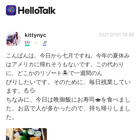
Aplicativo de troca de idioma
kittynyc
2021.07.01 10:30
EN
JP
AI Grammar Checker
こんばんは。今日から七月ですね。今年の夏休み
はアメリカに帰れそうもないです。この代わり
Português
に、どこかのリゾート🏝で一週間のん
びりしたいです。そのために、毎日残業してい
ます。💪💦
English
简体中文
ちなみに、今日は晩御飯にお寿司🍣を食べまし
た。お店で人が多かったので、持ち帰りしまし
繁體中文
Español
た。
العربية
Français