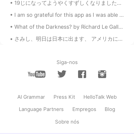
19じになってようやくすずしくなりました。- It has finally cooled off at 7pm. This is another episode in my road trip...
JP
EN
寿司ネタが完璧すぎますね😍👏
I am so grateful for this app as I was able to meet one of my best friends💗 親友の一人に会えたので、このアプリにとても...
Takayan
2021.07.01 10:53
What of the Darkness? by Richard Le Gallienne. To the Happy Dead People Part 2 of 2. Out of th...
JP
EN
さみし、明日は日本に出ます、 アメリカに帰る、 日本人はとても優しな人 たのしかった I’m going to miss living in Japan! It was fun. Hopef...
今年も帰れないのは残念ですね🥺去年は神
戸だったかな？オリンピックが始まったら
コロナは確実に増加しますわ。
Siga-nos
夏子Summer
2021.07.01 10:44
JP
EN
この
代わりに、どこかのリゾート🏝で
一週間のんびりしたいです。
AI Grammar
Press Kit
HelloTalk Web
代わりに、どこかのリゾート🏝で一週
間のんびりしたいです。
Language Partners
Empregos
Blog
お店
で
人が多かったので、持ち帰りし
Sobre nós
ました。