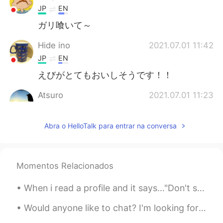
JP
EN
ガリ喰いて～
Hide ino
2021.07.01 11:42
JP
EN
えびがとてもおいしそうです！！
Atsuro
2021.07.01 11:23
JP
EN
これはとても新鮮ですね It looks like fresh.
Abra o HelloTalk para entrar na conversa
Yum✨
Yasu
2021.07.01 11:17
Momentos Relacionados
JP
EN
石垣島に今住んでるんだけど石垣島オスス
When i read a profile and it says..."Don't send me a msg saying hi, hello, how are you?" etc with...
メだよー🤗
Would anyone like to chat? I'm looking for someone who wants to learn English and can help me wit...
Ryoko
2021.07.01 11:06