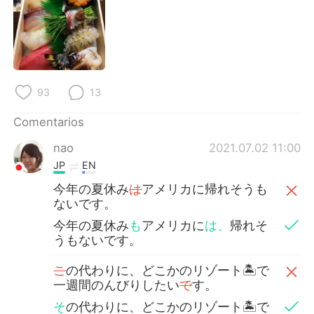
日本語
한국어
Русский
ไทย
Indonesia
Italiano
93
13
Türkçe
Tiếng Việt
Comentarios
Português
nao
2021.07.02 11:00
JP
EN
今年の夏休み
は
アメリカに帰れそうも
ないです。
今年の夏休み
も
アメリカに
は、
帰れそ
うもないです。
こ
の代わりに、どこかのリゾート🏝で
一週間のんびりしたい
で
す。
そ
の代わりに、どこかのリゾート🏝で