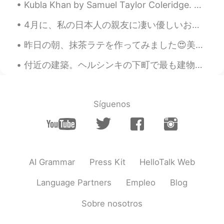
Kubla Khan by Samuel Taylor Coleridge. Or, a vision in a dream. A Fragment. Part 4 of 4. Th...
JP
EN
寿司ネタが完璧すぎますね😍👏
4月に、私の日本人の親友に凄い優しいお誕生日のプレゼントを受け取ってもらった❤️何か見たことあるの？ほとんどの全部を初めて見た！これから駄菓子ばっかり食べちゃってる😂うまい棒は最高〜！めんたい味...
Takayan
2021.07.01 10:53
昨日の朝、抹茶ラテを作ってみました😍美味しいのでびっくりしました。 パルコ渋谷にあるニンテンドーストアのどうぶつの森ポットを初めて使用しました。 間違いなくまた抹茶ラテを作ります！ Kinō...
JP
EN
付近の建築。ヘルシンキの下町で最も建物は1900世紀の始まり建てました。建物は城のように見えます。 これは「jugend」スタイルと呼ばれます。 日本とは異なり、古い建物が大好きです！ Arc...
今年も帰れないのは残念ですね🥺去年は神
戸だったかな？オリンピックが始まったら
コロナは確実に増加しますわ。
Síguenos
夏子Summer
2021.07.01 10:44
JP
EN
この
代わりに、どこかのリゾート🏝で
一週間のんびりしたいです。
AI Grammar
Press Kit
HelloTalk Web
代わりに、どこかのリゾート🏝で一週
間のんびりしたいです。
Language Partners
Empleo
Blog
お店
で
人が多かったので、持ち帰りし
Sobre nosotros
ました。