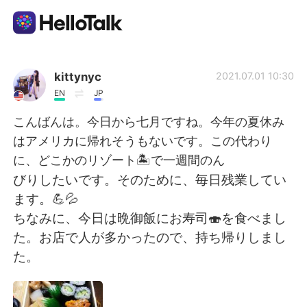
Aplicación de intercambio de idiomas
kittynyc
2021.07.01 10:30
EN
JP
AI Grammar Checker
こんばんは。今日から七月ですね。今年の夏休み
はアメリカに帰れそうもないです。この代わり
Español
に、どこかのリゾート🏝で一週間のん
びりしたいです。そのために、毎日残業してい
ます。💪💦
English
简体中文
ちなみに、今日は晩御飯にお寿司🍣を食べまし
た。お店で人が多かったので、持ち帰りしまし
繁體中文
العربية
た。
Français
Deutsch