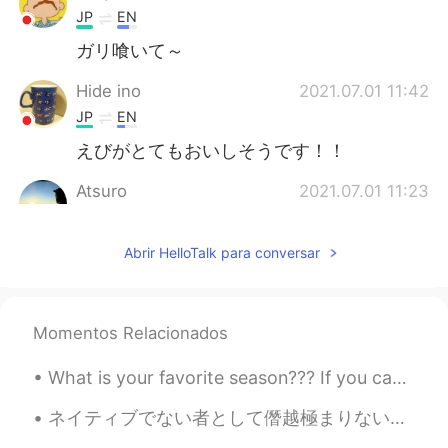
JP
EN
ガリ喰いて～
Hide ino
2021.07.01 11:42
JP
EN
えびがとてもおいしそうです！！
Atsuro
2021.07.01 11:23
JP
EN
これはとても新鮮ですね It looks like fresh.
Abrir HelloTalk para conversar
Yum✨
Yasu
2021.07.01 11:17
Momentos Relacionados
JP
EN
石垣島に今住んでるんだけど石垣島オスス
What is your favorite season??? If you can't tell from my photos, my favourite season is winter 😅...
メだよー🤗
ネイティブでない者として僭越極まりないが、僕は日本語で短編小説を書いている。別に最初から、よし、日本語で本を書こうぜ、と思ったわけではない。文章を書くことが昔から好きで、日本語を勉強しはじめた頃...
Ryoko
2021.07.01 11:06