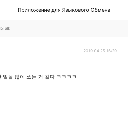
Приложение для Языкового Обмена
oTalk
2019.04.25 16:29
 말을 많이 쓰는 거 같다 ㅋㅋㅋㅋ