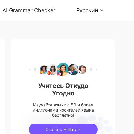
AI Grammar Checker
Русский
Учитесь Откуда
Угодно
Изучайте языки с 50 и более
миллионами носителей языка
бесплатно!
Скачать HelloTalk