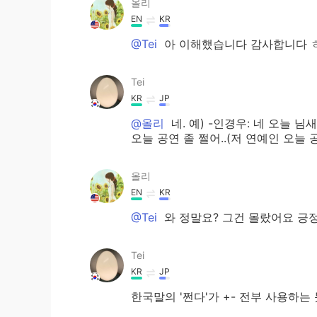
올리
EN
KR
@Tei
아 이해했습니다 감사합니다 
Tei
KR
JP
@올리
네. 예) -인경우: 네 오늘 님
오늘 공연 졸 쩔어..(저 연예인 오
올리
EN
KR
@Tei
와 정말요? 그건 몰랐어요 긍
Tei
KR
JP
한국말의 '쩐다'가 +- 전부 사용하는 