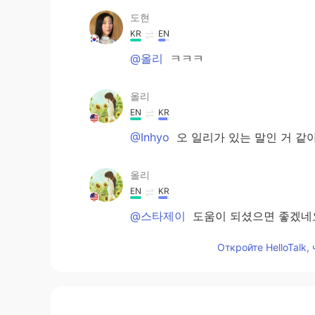
도현
KR
EN
@올리
ㅋㅋㅋ
올리
EN
KR
@Inhyo
오 일리가 있는 말인 거 같아
올리
EN
KR
@스타제이
도움이 되셨으면 좋겠네
Откройте HelloTalk,
올리
EN
KR
@도현
음 죄송하지만 표현을 제대로
거 같아요 ㅋㅋㅋㅋㅋㅋ 😂😂