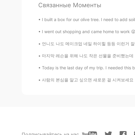
Связанные Моменты
Inhyo
I built a box for our olive tree. I need to add soil
KR
JP
"신남"과 "화남"은 어떻게 보면 종이
I went out shopping and came home to work 😜
언니도 나도 메이크업 네일 하이힐 등등 이런거 잘 안해요 꾸미는 게 시간 많이
스타제이
KR
CN
마지막 레슨을 위해 나도 작은 선물을 준비했는데 가보니까 그 아이도 나를 위해
이런거 좋아요
Today is the last day of my trip. I needed this 
사람의 본심을 알고 싶으면 새로운 걸 시켜보세요 그 사람이 아예 경험 없는 거
도현
KR
EN
직접 듣고 싶네요 ! 녹음파일.. 부탁드려
Choo
KR
EN
@올리
아하 감사합니다ㅎㅎ
Подписывайтесь на нас