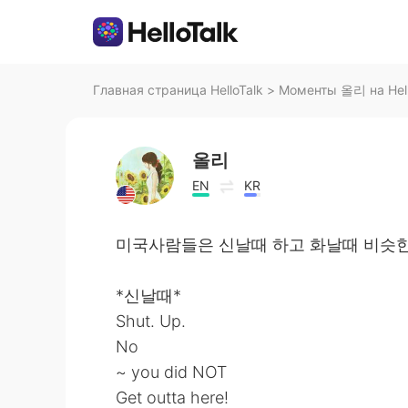
Главная страница HelloTalk
>
Моменты 올리 на Hell
올리
EN
KR
미국사람들은 신날때 하고 화날때 비슷한
*신날때*
Shut. Up.
No
~ you did NOT
Get outta here!