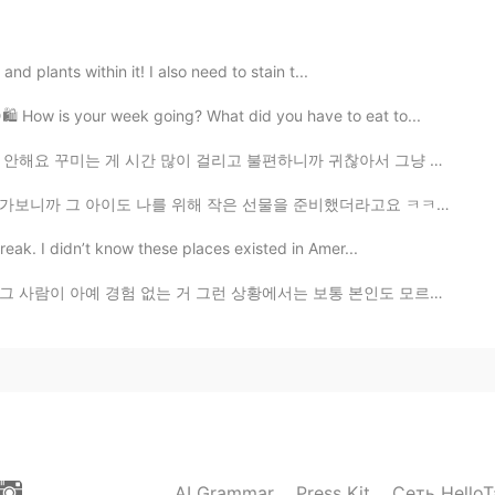
2019.04.26 00:12
 and plants within it! I also need to stain t...
 한장의 차이인거 같아요😄
 How is your week going? What did you have to eat to...
 걸리고 불편하니까 귀찮아서 그냥 아예 안 하게 돼요 ㅋㅋㅋㅋ 그래서 집 돌아왔을 때 언니가 뜬...
2019.04.25 20:23
 작은 선물을 준비했더라고요 ㅋㅋㅋ 사진에는 잘 안 보이겠지만 'Last Day'라고 썼어요 밑...
break. I didn’t know these places existed in Amer...
 그런 상황에서는 보통 본인도 모르게 모든 생각을 솔직하게 내뱉는 경향이 있거든요 ㅋㅋㅋ 초보자...
2019.04.25 18:48
용 😆😆😆
2019.04.25 17:53
AI Grammar
Press Kit
Сеть HelloT