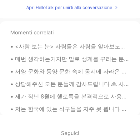
야 될 거 같아요 ㅋㅋㅋㅋㅋㅋ 😂😂
Apri HelloTalk per unirti alla conversazione
Inhyo
2019.04.26 00:12
KR
JP
Momenti correlati
"신남"과 "화남"은 어떻게 보면 종이 한장의
차이인거 같아요😄
<사람 보는 눈> 사람들은 사람을 알아보도록 할 때 주로 숫자 얘기를 많이 하시잖아요 나이? 키? 집 평수? 연봉? 토익 점수? 등등 그런데 그런 걸 알아봤자 솔직히 그 ...
스타제이
2019.04.25 20:23
매번 생각하는거지만 말로 생계를 꾸리는 분들이 정말 존경스러워요 소설가 어나운서 스포츠캐스터 등등 지금 아빠랑 경기 보고 있는데 한국 스포츠캐스터의 나레이션으로 듣고 있다가...
KR
CN
서양 문화와 동양 문화 속에 동시에 자라온 사람으로서 (교포예요) 여러가지 문화 차이가 느껴져요 미의 기준, 식사 예절, 샤워하는 시간까지 다 많이 다르죠 오늘은 동양 문화...
이런거 좋아요
상담해주신 모든 분들께 감사드립니다 🙏 사실은 제 고민은 아니었고요 친언니가 요즘 고민하고 있었거든요 저는 듣자마자 반대를 했는데 제가 너무 언니를 보호하려고 방어적인 태...
도현
2019.04.25 18:48
KR
EN
제가 작년 8월에 헬로톡을 본격적으로 사용하기 시작했어요 이제 거의 1년 다 되어가네요 지난 한해동안 정말 많은 분들과 인연을 맺게 되었어요 좀 불쾌한 사정을 여러번 겪었지만...
직접 듣고 싶네요 ! 녹음파일.. 부탁드려용 😆
저는 한국에 있는 식구들을 자주 못 뵙니다 저희 부모님은 한국인이지만 저는 미국에서 태어나고 자라왔습니다 대학 다닐때까지 한국에 못 갔습니다 작년 9월에 한국을 방문할 수 있...
😆😆
Choo
2019.04.25 17:53
KR
EN
Seguici