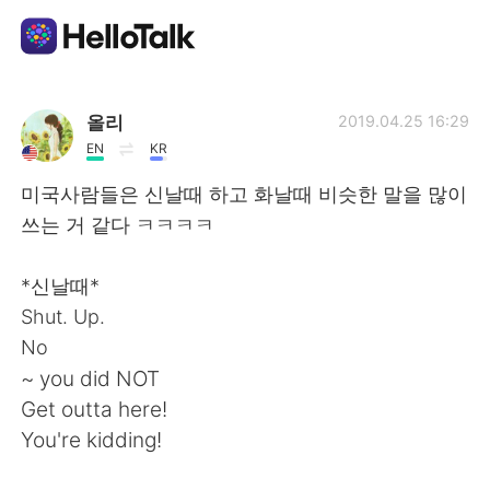
App di scambio linguistico
올리
2019.04.25 16:29
EN
KR
AI Grammar Checker
미국사람들은 신날때 하고 화날때 비슷한 말을 많이
쓰는 거 같다 ㅋㅋㅋㅋ
Italiano
*신날때*
Shut. Up.
English
简体中文
No
~ you did NOT
繁體中文
Español
Get outta here!
You're kidding!
العربية
Français