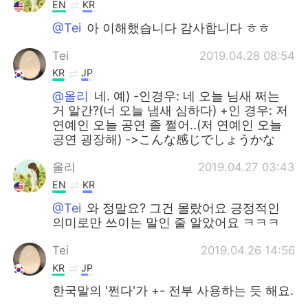
EN
KR
@Tei
아 이해했습니다 감사합니다 ㅎㅎ
Tei
2019.04.28 08:54
KR
JP
@올리
네. 예) -인경우: 네 오늘 님새 쩌는
거 알간?(너 오늘 냄새 심하다) +인 경우: 저
연예인 오늘 공연 졸 쩔어..(저 연예인 오늘
공연 굉장해) ->こんな感じでしょうかな
올리
2019.04.27 03:43
EN
KR
@Tei
와 정말요? 그건 몰랐어요 긍정적인
의미로만 쓰이는 말인 줄 알았어요 ㅋㅋㅋ
Tei
2019.04.26 14:56
KR
JP
한국말의 '쩐다'가 +- 전부 사용하는 듯 해요.