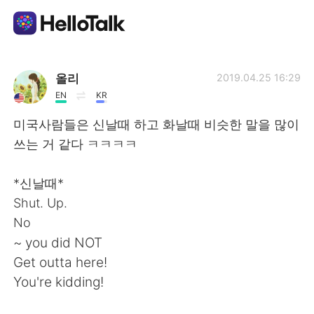
Appli d'échange linguistique
올리
2019.04.25 16:29
EN
KR
AI Grammar Checker
미국사람들은 신날때 하고 화날때 비슷한 말을 많이
쓰는 거 같다 ㅋㅋㅋㅋ
Français
*신날때*
Shut. Up.
English
简体中文
No
~ you did NOT
繁體中文
Español
Get outta here!
You're kidding!
العربية
Deutsch