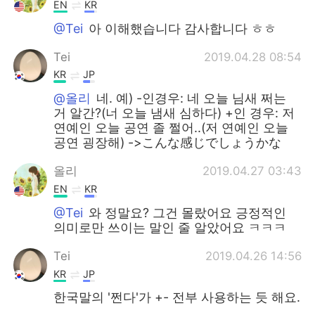
EN
KR
@Tei
아 이해했습니다 감사합니다 ㅎㅎ
Tei
2019.04.28 08:54
KR
JP
@올리
네. 예) -인경우: 네 오늘 님새 쩌는
거 알간?(너 오늘 냄새 심하다) +인 경우: 저
연예인 오늘 공연 졸 쩔어..(저 연예인 오늘
공연 굉장해) ->こんな感じでしょうかな
올리
2019.04.27 03:43
EN
KR
@Tei
와 정말요? 그건 몰랐어요 긍정적인
의미로만 쓰이는 말인 줄 알았어요 ㅋㅋㅋ
Tei
2019.04.26 14:56
KR
JP
한국말의 '쩐다'가 +- 전부 사용하는 듯 해요.