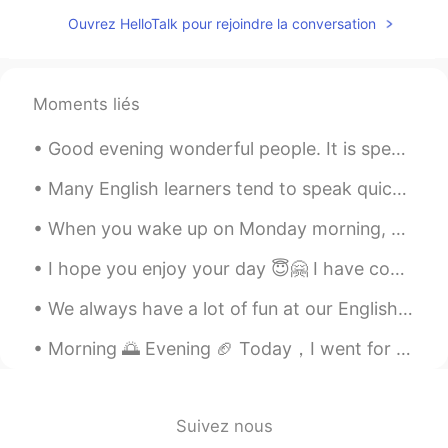
야 될 거 같아요 ㅋㅋㅋㅋㅋㅋ 😂😂
Ouvrez HelloTalk pour rejoindre la conversation
Inhyo
2019.04.26 00:12
KR
JP
Moments liés
"신남"과 "화남"은 어떻게 보면 종이 한장의
차이인거 같아요😄
Good evening wonderful people. It is speaking practice time. Send me a message if you want to ha...
스타제이
2019.04.25 20:23
Many English learners tend to speak quickly, which results in bad pronunciation. It is important ...
KR
CN
When you wake up on Monday morning, you should feel happy, inspired, and motivated to make the be...
이런거 좋아요
I hope you enjoy your day 😇🤗 I have completed mine and look forward to tomorrow.😁 Send me a mes...
도현
2019.04.25 18:48
KR
EN
We always have a lot of fun at our English Corners in Beijing. Great food, wonderful conversation...
직접 듣고 싶네요 ! 녹음파일.. 부탁드려용 😆
Morning 🌅 Evening 🏈 Today，I went for a walk near the ocean and played a little football. Tommo...
😆😆
Choo
2019.04.25 17:53
KR
EN
Suivez nous