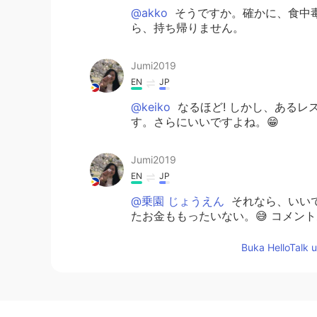
@akko
そうですか。確かに、食中
ら、持ち帰りません。
Jumi2019
EN
JP
@keiko
なるほど! しかし、あるレ
す。さらにいいですよね。😁
Jumi2019
EN
JP
@乗園 じょうえん
それなら、いい
たお金ももったいない。😅 コメン
Buka HelloTalk 
akko
JP
EN
日本では一人前の量が海外のように
任ではなく、店の責任になってしま