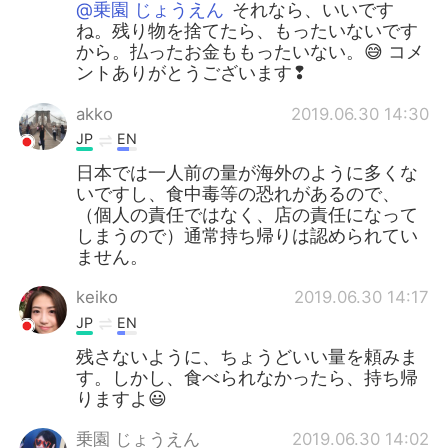
@乗園 じょうえん
それなら、いいです
ね。残り物を捨てたら、もったいないです
から。払ったお金ももったいない。😅 コメ
ントありがとうございます❢
akko
2019.06.30 14:30
JP
EN
日本では一人前の量が海外のように多くな
いですし、食中毒等の恐れがあるので、
（個人の責任ではなく、店の責任になって
しまうので）通常持ち帰りは認められてい
ません。
keiko
2019.06.30 14:17
JP
EN
残さないように、ちょうどいい量を頼みま
す。しかし、食べられなかったら、持ち帰
りますよ😃
乗園 じょうえん
2019.06.30 14:02