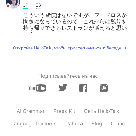
JP
ES
こういう習慣はないですが、フードロスが
問題になっているので、これからは残りを
持ち帰りできるレストランが増えると思い
ます。
Откройте HelloTalk, чтобы присоединиться к беседе
Подписывайтесь на нас
AI Grammar
Press Kit
Сеть HelloTalk
Language Partners
Работа
Blog
О нас