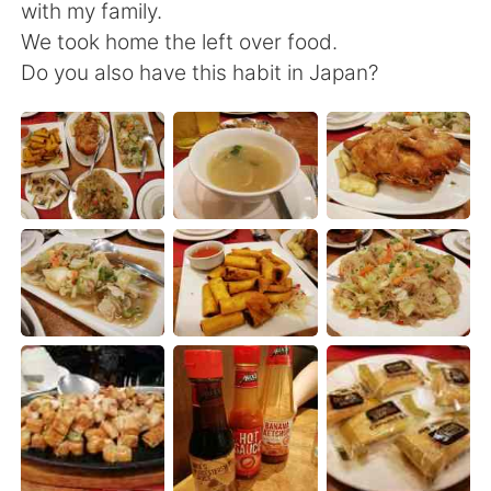
Deutsch
日本語
with my family.
We took home the left over food.
한국어
ไทย
Do you also have this habit in Japan?
Indonesia
Italiano
Türkçe
Tiếng Việt
Português