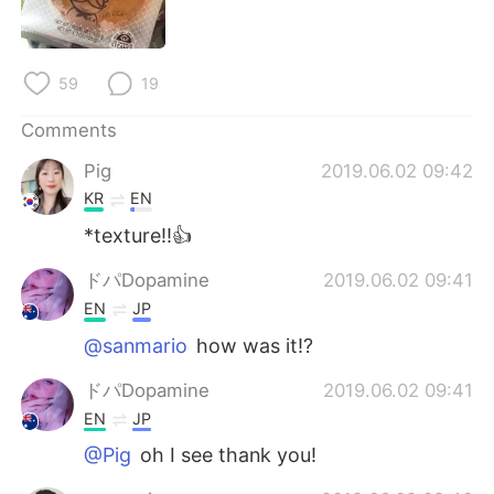
日本語
한국어
Русский
ไทย
59
19
Indonesia
Italiano
Comments
Pig
2019.06.02 09:42
Türkçe
Tiếng Việt
KR
EN
Português
*texture!!👍
ドパDopamine
2019.06.02 09:41
EN
JP
@sanmario
how was it!?
ドパDopamine
2019.06.02 09:41
EN
JP
@Pig
oh I see thank you!