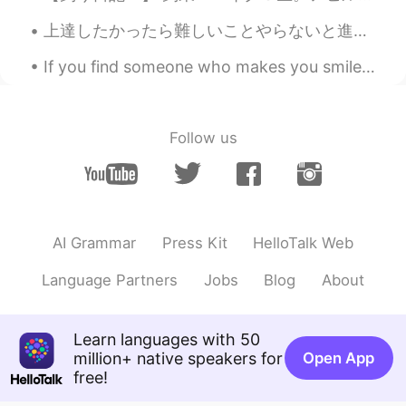
EN
JP
上達したかったら難しいことやらないと進めるわけがない。上達したいと本気で思っても何もしないなら、「いつかなんか変わる」って信じないでほしい。変わらないから。頑張って毎日努力してたら変わる。誤って...
@chloe
oh?
If you find someone who makes you smile, who checks up on you often to see if you are okay, who w...
chloe
2019.06.02 09:33
KR
EN
I find korea blog They were just eat
Follow us
ドパDopamine
2019.06.02 09:33
EN
JP
@Lucia
ohhhh ok!! Thank you so much!
AI Grammar
Press Kit
HelloTalk Web
I’m interested to try it tomorrow for
breakfast
Language Partners
Jobs
Blog
About
James Jeong
2019.06.02 09:33
KR
EN
Learn languages with 50
It's called as 빵, Right?
million+ native speakers for
Open App
free!
chloe
2019.06.02 09:33