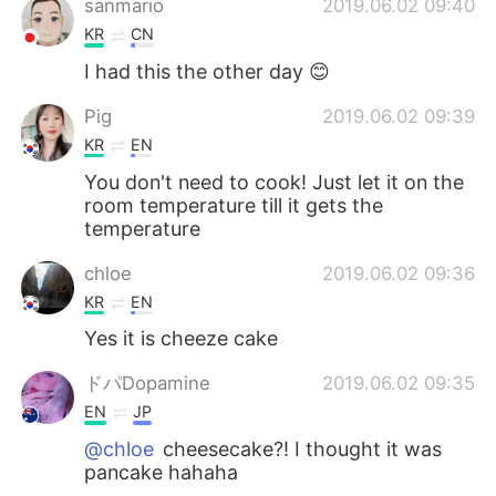
sanmario
2019.06.02 09:40
KR
CN
I had this the other day 😊
Pig
2019.06.02 09:39
KR
EN
You don't need to cook! Just let it on the
room temperature till it gets the
temperature
chloe
2019.06.02 09:36
KR
EN
Yes it is cheeze cake
ドパDopamine
2019.06.02 09:35
EN
JP
@chloe
cheesecake?! I thought it was
pancake hahaha