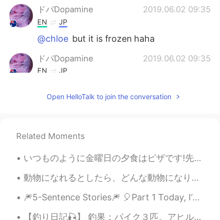
ドパDopamine
2019.06.02 09:35
EN
JP
@chloe
but it is frozen haha
ドパDopamine
2019.06.02 09:35
EN
JP
@James Jeong
I have no idea I’m
Open HelloTalk to join the conversation
complete beginner at Korean
James Jeong
2019.06.02 09:34
KR
EN
Related Moments
Then, you had better melt it haha
いつものように金曜日の夕食はピザです!先月に作ったビールは結構美味しい! 皆さん、良い週末を!手伝ってくれてありがとう。本当に感動しています。(ビールは思ったより強いかも!) 笑 As al...
James Jeong
2019.06.02 09:34
動物になれるとしたら、どんな動物になりたい？ 人間で生まれてよかったなぁと思うんやけど、今日暇すぎて、どの動物がいいかなとなぜかずっと考えよった🐷🙊🐱🦓🐡 とりあえず、小さな生き物やったら、食...
KR
EN
@ドパDopamine
ㅋㅋㅋ
🎆5-Sentence Stories🎆 🎈Part 1 Today, I’m starting a new series to help people relax and reli...
ドパDopamine
2019.06.02 09:33
【釣り日記🎣】 釣果：パイク３匹。アヒルのヒナも食べる淡水の狼は引きが良く、ファイト中に暴れながらジャンプしたり、バスより大きく成長するので人気なターゲットです。 鋭い歯による糸切れの恐れが...