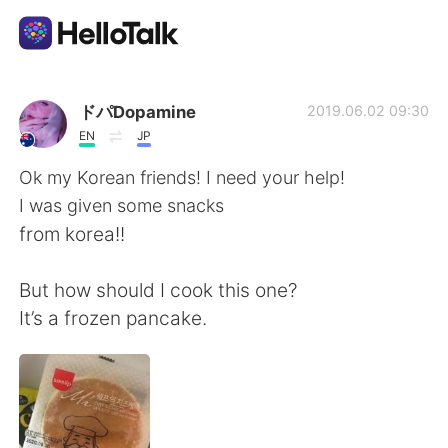
Language Exchange App
ドパDopamine
2019.06.02 09:30
EN
JP
AI Grammar Checker
Ok my Korean friends! I need your help!
I was given some snacks
English
from korea!!
But how should I cook this one?
简体中文
繁體中文
It’s a frozen pancake.
Español
العربية
Français
Deutsch