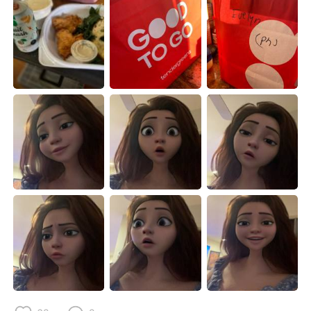
日本語
한국어
Русский
ไทย
Indonesia
Italiano
Türkçe
Tiếng Việt
Português