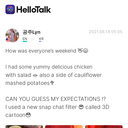
Language Exchange App
공주Lyn
2021.06.14 05:05
EN
KR
AI Grammar Checker
How was everyone’s weekend 👋😄
English
I had some yummy delicious chicken
with salad 🥗 also a side of cauliflower
mashed potatoes🥦
简体中文
繁體中文
CAN YOU GUESS MY EXPECTATIONS ⁉️
Español
العربية
I used a new snap chat filter 😎 called 3D
cartoon😳
Français
Deutsch