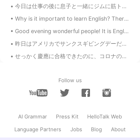
今日は仕事の後に息子と一緒にジムに筋トレした Today after work my son and I worked out at the gym 休憩に息子は軽食を食べて、とても元気になっ...
Why is it important to learn English? There are many, many reasons why learning a new language is...
Good evening wonderful people! It is English practice time. Send me a message if you want to pr...
昨日はアメリカでサンクスギビングデーだった。僕はサンクスギビングが大好き。美味しい食べ物がいっぱいある。でも日本に1人で住んでいる。全部のサンクスギビングの食べ物食べられないけどパイを作った。パ...
せっかく慶應に合格できたのに、コロナのせいで日本に入国できひんくなったし、今学期は慶應もオンラインで授業が行われることになったから、今年からじゃなくて、2021年から日本に留学することになった！...
Follow us
AI Grammar
Press Kit
HelloTalk Web
Language Partners
Jobs
Blog
About