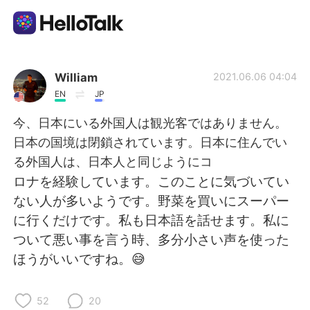
Sprachaustausch-App
William
2021.06.06 04:04
EN
JP
AI Grammar Checker
今、日本にいる外国人は観光客ではありません。
日本の国境は閉鎖されています。日本に住んでい
Deutsch
る外国人は、日本人と同じようにコ
ロナを経験しています。このことに気づいてい
ない人が多いようです。野菜を買いにスーパー
English
简体中文
に行くだけです。私も日本語を話せます。私に
ついて悪い事を言う時、多分小さい声を使った
繁體中文
Español
ほうがいいですね。😅
العربية
Français
52
20