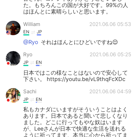
た。もちろんこの国が大好です。99%の人
はほんとに素晴らしいと思います。
William
2021.06.06 05:53
EN
JP
@Ryo
それはほんとにひどいですね😌
Ryo
2021.06.06 05:25
JP
EN
日本ではこの様なことはないので安心して
下さい。 https://youtu.be/vL9thqFcXDc
Sachi
2021.06.06 04:59
JP
EN
私もカナダにいますがそういうことはよく
あります。日本であると聞いて悲しくなり
ました。どこに行ってもやな奴はいます
が、Leeさんが日本で快適な生活を送れる
ように祈ってます、本当に心から祈ってま