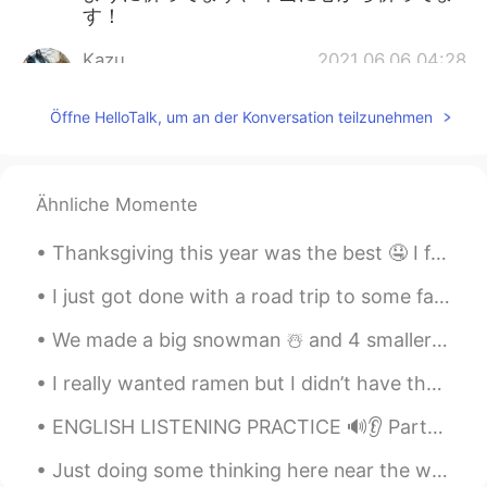
す！
Kazu
2021.06.06 04:28
CN繁
JP
EN
PT
Öffne HelloTalk, um an der Konversation teilzunehmen
@William
おっしゃる通り、世界中で同じ
ようなことが起こっていますね。コロナの
プロパガンダはこれ以上いりません😣
Ähnliche Momente
Aki
2021.06.06 04:27
JP
EN
Thanksgiving this year was the best 🤤 I forgot to take a picture of the turkey because I was too ...
偏見を持ってる人を説得するのは、本当に
I just got done with a road trip to some famous locations in the United States! I went to Glacier...
意欲が必要です！ 気にしない事が1番だと
思います！！
We made a big snowman ☃️ and 4 smaller ones sitting on a park bench. My son Sam, made one by hims...
William
2021.06.06 04:16
I really wanted ramen but I didn’t have the proper noodles so I made this with chickpea spaghetti...
EN
JP
ENGLISH LISTENING PRACTICE 🔊👂 Parts of Speech poem A noun is called, A person, place or thing....
@Kazu
残念ながら、アメリカでも状況が
改善されていません。最近、この事は全世
Just doing some thinking here near the water. Every time I’m here, I tell myself I’m going to mov...
界の問題ですね 😅