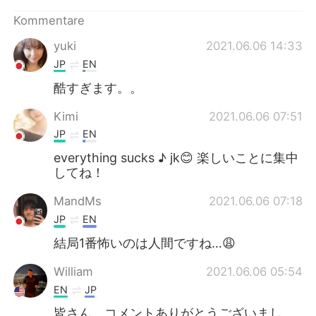
日本語
한국어
Kommentare
Русский
ไทย
yuki
2021.06.06 14:33
JP
EN
Indonesia
Italiano
酷すぎます。。
Türkçe
Tiếng Việt
Kimi
2021.06.06 07:51
JP
EN
Português
everything sucks ♪ jk😊 楽しいことに集中
してね！
MandMs
2021.06.06 07:18
JP
EN
結局1番怖いのは人間ですね…😩
William
2021.06.06 05:54
EN
JP
皆さん、コメントありがとうございまし