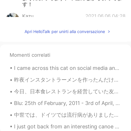
す！
Kazu
2021.06.06 04:28
CN繁
JP
EN
PT
Apri HelloTalk per unirti alla conversazione
@William
おっしゃる通り、世界中で同じ
ようなことが起こっていますね。コロナの
プロパガンダはこれ以上いりません😣
Momenti correlati
Aki
2021.06.06 04:27
JP
EN
I came across this cat on social media and I think he’s so cute! I would love to see a cat like t...
偏見を持ってる人を説得するのは、本当に
昨夜インスタントラーメンを作ったんだけど1袋で足りないなーって思っててソーセージとチンゲン菜を入れて食べ終わったら普通にお腹いっぱいすぎたのでまたパッケージを見たらやっぱり1袋で2人前だった 絶...
意欲が必要です！ 気にしない事が1番だと
思います！！
今日、日本食レストランを経営していた友人が私を彼のレストランに迎えてくれました! 刺身が食べられないので友達にあげました!イクラだけでど😉 牛肉は宮崎産だと言ってくれました！ 最初は本当に彼を信...
William
2021.06.06 04:16
Blu: 25th of February, 2011 - 3rd of April, 2020 Rest in peace, my sweet baby. A picture for ea...
EN
JP
中世では、ドイツでは流行病がありました。たくさん人が命を落としました。十分な知識がなかったので、病気の理由が適切に理解されてないでした。その時の医者は病気から身を守るために、この服を着ていました...
@Kazu
残念ながら、アメリカでも状況が
改善されていません。最近、この事は全世
I just got back from an interesting canoe trip with some students. The lakes were connected by tu...
界の問題ですね 😅