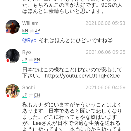
た。もちろんこの国が大好です。99%の人
はほんとに素晴らしいと思います。
William
2021.06.06 05:53
EN
JP
@Ryo
それはほんとにひどいですね😌
Ryo
2021.06.06 05:25
JP
EN
日本ではこの様なことはないので安心して
下さい。 https://youtu.be/vL9thqFcXDc
Sachi
2021.06.06 04:59
JP
EN
私もカナダにいますがそういうことはよく
あります。日本であると聞いて悲しくなり
ました。どこに行ってもやな奴はいます
が、Leeさんが日本で快適な生活を送れる
ように祈ってます、本当に心から祈ってま