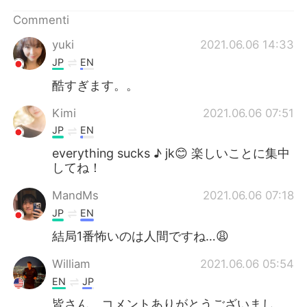
Deutsch
日本語
Commenti
한국어
Русский
yuki
2021.06.06 14:33
JP
EN
ไทย
Indonesia
酷すぎます。。
Türkçe
Tiếng Việt
Kimi
2021.06.06 07:51
JP
EN
Português
everything sucks ♪ jk😊 楽しいことに集中
してね！
MandMs
2021.06.06 07:18
JP
EN
結局1番怖いのは人間ですね…😩
William
2021.06.06 05:54
EN
JP
皆さん、コメントありがとうございまし