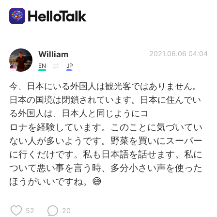
App di scambio linguistico
William
2021.06.06 04:04
EN
JP
AI Grammar Checker
今、日本にいる外国人は観光客ではありません。
日本の国境は閉鎖されています。日本に住んでい
Italiano
る外国人は、日本人と同じようにコ
ロナを経験しています。このことに気づいてい
ない人が多いようです。野菜を買いにスーパー
English
简体中文
に行くだけです。私も日本語を話せます。私に
ついて悪い事を言う時、多分小さい声を使った
繁體中文
Español
ほうがいいですね。😅
العربية
Français
52
20