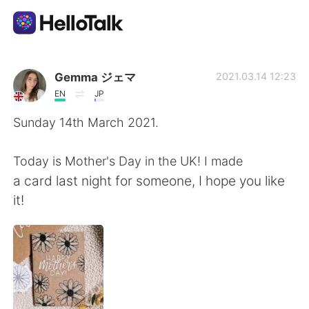
Language Exchange App
Gemma ジェマ
2021.03.14 12:23
EN
JP
AI Grammar Checker
Sunday 14th March 2021.
English
Today is Mother's Day in the UK! I made
a card last night for someone, I hope you like
it!
简体中文
繁體中文
Español
العربية
Français
Deutsch