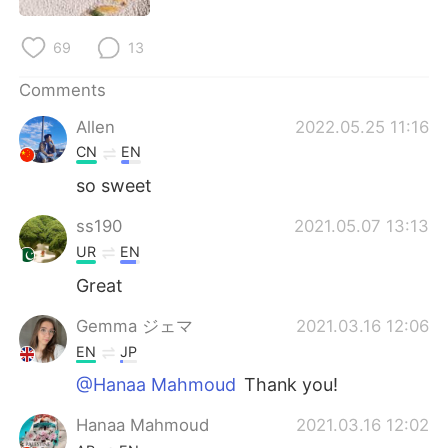
日本語
한국어
69
13
Русский
ไทย
Comments
Indonesia
Italiano
Allen
2022.05.25 11:16
CN
EN
Türkçe
Tiếng Việt
so sweet
Português
ss190
2021.05.07 13:13
UR
EN
Great
Gemma ジェマ
2021.03.16 12:06
EN
JP
@Hanaa Mahmoud
Thank you!
Hanaa Mahmoud
2021.03.16 12:02