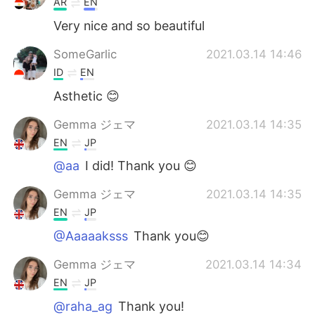
AR
EN
Very nice and so beautiful
SomeGarlic
2021.03.14 14:46
ID
EN
Asthetic 😊
Gemma ジェマ
2021.03.14 14:35
EN
JP
@aa
I did! Thank you 😊
Gemma ジェマ
2021.03.14 14:35
EN
JP
@Aaaaaksss
Thank you😊
Gemma ジェマ
2021.03.14 14:34
EN
JP
@raha_ag
Thank you!