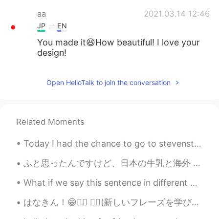
aa
2021.03.14 12:46
JP
EN
You made it😆How beautiful! I love your
design!
Aaaaaksss
2021.03.14 12:42
Open HelloTalk to join the conversation
TA
EN
This looks so pretty 👌🤩 I hope the one
who recieves it loves it 😉
Related Moments
raha_ag
2021.03.14 12:40
Today I had the chance to go to stevenston in Richmond, finally! I found out that they have a piz...
AR
EN
So beautiful 🤩
ふと思ったんですけど、日本の牛乳と海外 (カナダやアメリカ)の牛乳って味が全然違うんですよね 笑。日本の牛乳の方が濃厚な味がして好き嫌いがわかれる味がします。こっちの milk は水っぽくて味が...
Gemma ジェマ
2021.03.14 12:27
What if we say this sentence in different phonological systems ...? 😄😄😁 "Hello. Sorry I don't...
EN
JP
はなきん！😁✌🏼 ☝🏼(新しいフレーズを学びました)😃 日本では土曜日だけど…😂 とにかく、今日は久しぶりに家族のためにチョコレート・チップ・ケーキを焼きました。グルテンフリーなので、私も食べ...
@Morrie
Thank you!