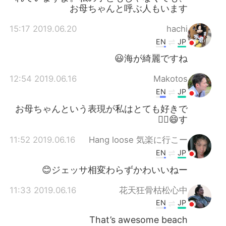
お母ちゃんと呼ぶ人もいます
2019.06.20 15:17
hachi
EN
JP
海が綺麗ですね😃
2019.06.16 12:54
Makotos
EN
JP
お母ちゃんという表現が私はとても好きで
す😄👍🏻
2019.06.16 11:52
Hang loose 気楽に行こー
EN
JP
ジェッサ相変わらずかわいいねー😊
2019.06.16 11:33
花天狂骨枯松心中
EN
JP
That’s awesome beach