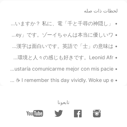
لحظات ذات صله
「千と千尋の神隠し」を見ました。カオナシについて興味になりました。誘惑と無実を表しているかな？他の貪欲な人々に囲まれたとき、カオナシさんももっと貪欲になりました。 どう思いますか？ 私に、電...
友達のワンちゃんが初めてビーチに行きました。泳ぎたがってるけど寒くすぎました。鳥を追いかけてたけど波が来てた時、後ずさりしてしまいました。 名前は「Zoey」です。ゾーイちゃんは本当に優しいワ...
昨日は漢字をちょっと真面目に勉強し始めました。自分の職業の漢字を勉強しました。私は「理学療法士」です。最初の4つの漢字は理にかなっていると思います。最後の漢字は面白いです。英語で「士」の意味は「...
運転するとき、１つのことが嫌いです。夜雨が降っているときです。逆に、それの環境で写真を撮るのが大好きです。玉石での光の反射が美しいだから。そして、環境と人々の感じも好きです。Leonid Afr...
Quiero aprender español pero no sé por dónde empezar. Me gustaría comunicarme mejor con mis pacie...
A photo sitting in my gallery.📸 Hello Starbucks-Kawagoe, ☕ I remember this day vividly. Woke up e...
تابعونا