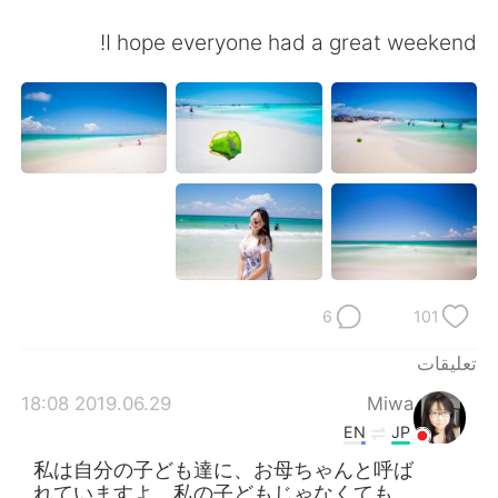
日本語
한국어
I hope everyone had a great weekend!
Русский
ไทย
Indonesia
Italiano
Türkçe
Tiếng Việt
Português
6
101
تعليقات
2019.06.29 18:08
Miwa
EN
JP
私は自分の子ども達に、お母ちゃんと呼ば
れていますよ。私の子どもじゃなくても、