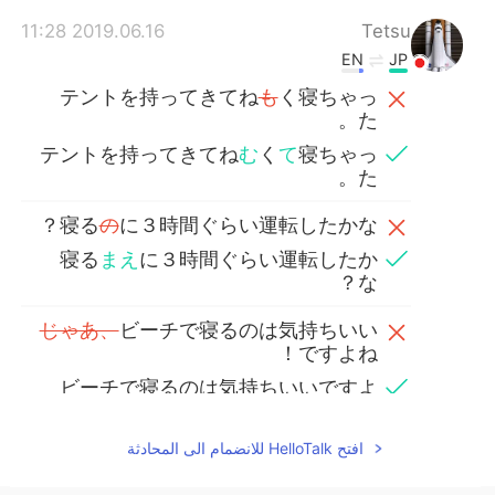
2019.06.16 11:28
Tetsu
EN
JP
テントを持ってきてね
も
く寝ちゃっ
た。
テントを持ってきてね
む
く
て
寝ちゃっ
た。
寝る
の
に３時間ぐらい運転したかな？
寝る
まえ
に３時間ぐらい運転したか
な？
じゃあ、
ビーチで寝るのは気持ちいい
ですよね！
ビーチで寝るのは気持ちいいですよ
ね！
افتح HelloTalk للانضمام الى المحادثة