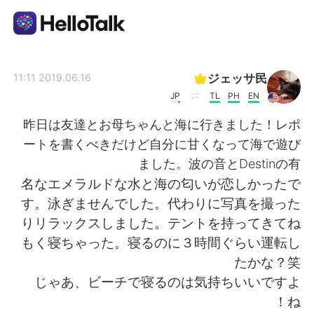
تطبيق تبادل اللغة
ジェッサ民
2019.06.16 11:11
JP
TL
PH
EN
AI Grammar Checker
昨日は友達とお母ちゃんと海に行きました！レポ
ートを書くべきだけど自分に甘くなって海で遊び
العربية
ました。波の音とDestinの有
名なエメラルドな水と海の匂いが恋しかったで
す。泳ぎませんでした。代わりに写真を撮った
English
简体中文
りリラックスしました。テントを持ってきてね
もく寝ちゃった。寝るのに３時間ぐらい運転し
繁體中文
Español
たかな？笑
じゃあ、ビーチで寝るのは気持ちいいですよ
Français
Deutsch
ね！