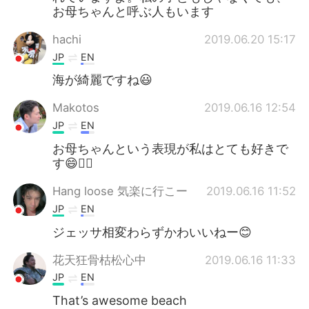
お母ちゃんと呼ぶ人もいます
hachi
2019.06.20 15:17
JP
EN
海が綺麗ですね😃
Makotos
2019.06.16 12:54
JP
EN
お母ちゃんという表現が私はとても好きで
す😄👍🏻
Hang loose 気楽に行こー
2019.06.16 11:52
JP
EN
ジェッサ相変わらずかわいいねー😊
花天狂骨枯松心中
2019.06.16 11:33
JP
EN
That’s awesome beach