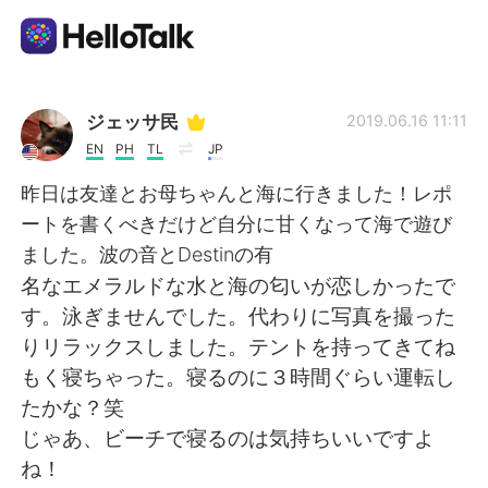
Ứng dụng trao đổi ngôn ngữ
ジェッサ民
2019.06.16 11:11
EN
PH
TL
JP
AI Grammar Checker
昨日は友達とお母ちゃんと海に行きました！レポ
ートを書くべきだけど自分に甘くなって海で遊び
Tiếng Việt
ました。波の音とDestinの有
名なエメラルドな水と海の匂いが恋しかったで
す。泳ぎませんでした。代わりに写真を撮った
English
简体中文
りリラックスしました。テントを持ってきてね
もく寝ちゃった。寝るのに３時間ぐらい運転し
繁體中文
Español
たかな？笑
じゃあ、ビーチで寝るのは気持ちいいですよ
العربية
Français
ね！