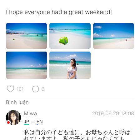
Deutsch
日本語
I hope everyone had a great weekend!
한국어
Русский
ไทย
Indonesia
Italiano
Türkçe
Português
101
6
Bình luận
Miwa
2019.06.29 18:08
JP
EN
私は自分の子ども達に、お母ちゃんと呼ば
れていますよ。私の子どもじゃなくても、