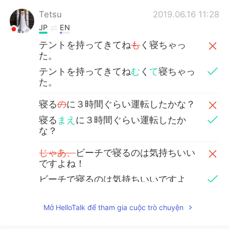
Tetsu
2019.06.16 11:28
JP
EN
テントを持ってきてね
も
く寝ちゃっ
た。
テントを持ってきてね
む
く
て
寝ちゃっ
た。
寝る
の
に３時間ぐらい運転したかな？
寝る
まえ
に３時間ぐらい運転したか
な？
じゃあ、
ビーチで寝るのは気持ちいい
ですよね！
ビーチで寝るのは気持ちいいですよ
ね！
Mở HelloTalk để tham gia cuộc trò chuyện