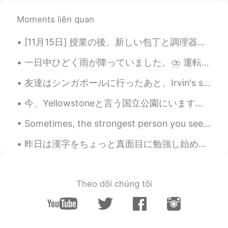
Moments liên quan
[11月15日] 授業の後、新しい包丁と調理器具を買った。これからもっと料理を始めたい ^-^ 彼氏とまた喧嘩した。彼氏に簡単な質問を聞いたけど、いつものように再び彼氏に敷かれた。悲しい。 ...
一日中ひどく雨が降っていました。⛈ 運転するのはちょっと大変でした。😖 「Beef Mami」と言うフィリピンの料理を作りました。🍲 こんな天気には、スープが完璧です！ねぎを入れて良かったです！...
友達はシンガポールに行ったあと、Irvin's salted egg fish skinをお土産としてくれました。大好きになった。フィリピンにもこれは人気があります。友達か家族はフィリピンに行け...
今、Yellowstoneと言う国立公園にいます。もともと、Yellow Stoneの綺麗で人気所だけを見たかったです。写真を撮ることが大好きだから。たとえば、Old FaithfulとGran...
Sometimes, the strongest person you see are just as afraid as you are. They just look strong on t...
昨日は漢字をちょっと真面目に勉強し始めました。自分の職業の漢字を勉強しました。私は「理学療法士」です。最初の4つの漢字は理にかなっていると思います。最後の漢字は面白いです。英語で「士」の意味は「...
Theo dõi chúng tôi